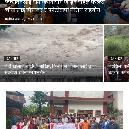
जन्मदिनलाई समाजसेवासँग जोड्दै राहले प्रहरी
चौकीलाई प्रिन्टर र फोटोकपी मेसिन सहयोग
महाशिला खबर
-
July 21, 2026
BANNER
BANNER
मोदी खोलामा बाढीको जोखिम, किनारका बासिन्दालाई उच्च
महाशिला गाउ
सतर्कता अपनाउन अनुरोध
उत्कृष्ट कर्