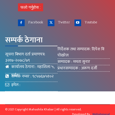
फलो गर्नुहोस :
Facebook
Twitter
Youtube
सम्पर्क ठेगाना
निर्देशक तथा सम्पादक: दिपेश वि
सूचना बिभाग दर्ता प्रमाणपत्र:
पोखरेल
३२१७-२०७८/७९
सम्पादक : ममता सुनार
कार्यालय ठेगाना : महाशिला ५,
प्रधानसम्पादक : अरूण दर्जी
पर्वत
सम्पर्क नम्वर : ९८५७६७५१०२
इमेल :
mahashilakhabar9@gmail.com
© 2021 Copyright Mahashila Khabar | All rights reserved.
Developed By :
Websitepasal