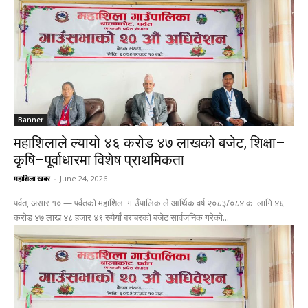
Banner
महाशिलाले ल्यायो ४६ करोड ४७ लाखको बजेट, शिक्षा–
कृषि–पूर्वाधारमा विशेष प्राथमिकता
महाशिला खबर
-
June 24, 2026
पर्वत, असार १० — पर्वतको महाशिला गाउँपालिकाले आर्थिक वर्ष २०८३/०८४ का लागि ४६
करोड ४७ लाख ४८ हजार ४९ रुपैयाँ बराबरको बजेट सार्वजनिक गरेको...