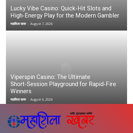
Lucky Vibe Casino: Quick‑Hit Slots and
High‑Energy Play for the Modern Gambler
महाशिला खबर
-
August 7, 2026
Viperspin Casino: The Ultimate
Short‑Session Playground for Rapid‑Fire
Winners
महाशिला खबर
-
August 6, 2026