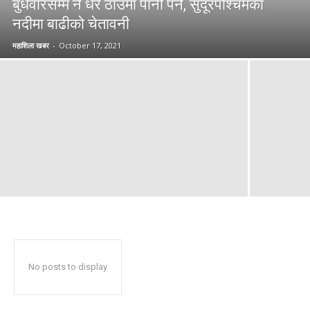
बुधवारसम्म नै धेरै ठाउँमा पानी पर्ने, सुदूरपश्चिमका
नदीमा बाढीको चेतावनी
महाशिला खबर
-
October 17, 2021
No posts to display