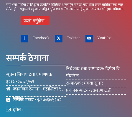
महाशिला मिडिया प्रा.लि.द्वारा सञ्चालित डिजिटल अनलाईन पत्रिका महाशिला खबर आधिकारिक न्यूज
पोर्टल हो । सञ्चारको पहुचबाट बञ्चित दुर्गम एंव ग्रामीण क्षेत्रमा सहि सुचना सम्प्रेसन गर्ने हाम्रो अभियान..
फलो गर्नुहोस :
Facebook
Twitter
Youtube
सम्पर्क ठेगाना
निर्देशक तथा सम्पादक: दिपेश वि
सूचना बिभाग दर्ता प्रमाणपत्र:
पोखरेल
३२१७-२०७८/७९
सम्पादक : ममता सुनार
कार्यालय ठेगाना : महाशिला ५,
प्रधानसम्पादक : अरूण दर्जी
पर्वत
सम्पर्क नम्वर : ९८५७६७५१०२
इमेल :
mahashilakhabar9@gmail.com