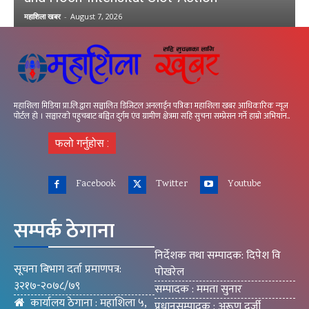
महाशिला खबर
-
August 7, 2026
महाशिला मिडिया प्रा.लि.द्वारा सञ्चालित डिजिटल अनलाईन पत्रिका महाशिला खबर आधिकारिक न्यूज
पोर्टल हो । सञ्चारको पहुचबाट बञ्चित दुर्गम एंव ग्रामीण क्षेत्रमा सहि सुचना सम्प्रेसन गर्ने हाम्रो अभियान..
फलो गर्नुहोस :
Facebook
Twitter
Youtube
सम्पर्क ठेगाना
निर्देशक तथा सम्पादक: दिपेश वि
सूचना बिभाग दर्ता प्रमाणपत्र:
पोखरेल
३२१७-२०७८/७९
सम्पादक : ममता सुनार
कार्यालय ठेगाना : महाशिला ५,
प्रधानसम्पादक : अरूण दर्जी