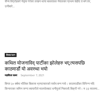
सैन्य विद्रोहको नेतृत्व गरेका लखन थापा बल्लतल्ल नेपालका प्रथम शहीद त बने तर,
उनीबारे...
विचार/ब्लग
कथित योजनाविद् पार्टीका झोलेहरु भए,त्यसपछि
काठमाडौं यो अवस्था भयो
महाशिला खबर
-
September 7, 2021
बिगत ३० बर्षमा भौतिक बिकास भ्रष्टाचारको पर्याय बन्न गयो। काठमाडौंका विभिन्न नदि
किनाराका जमिन जग्गा ब्यापारीले मालपोतबाट धनीपुर्जा निकाल्दै बिक्री गरे। म ३३ सालमा...