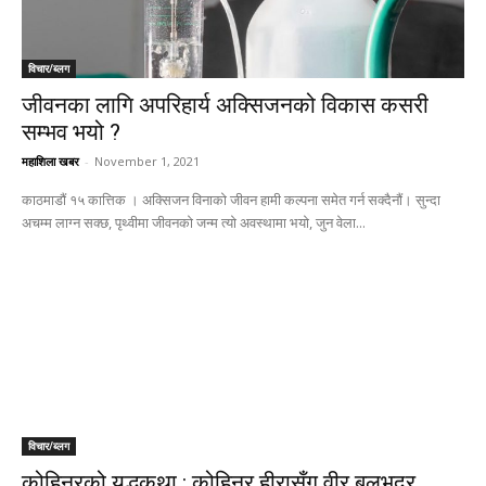
विचार/ब्लग
जीवनका लागि अपरिहार्य अक्सिजनको विकास कसरी
सम्भव भयो ?
महाशिला खबर
-
November 1, 2021
काठमाडौं १५ कात्तिक । अक्सिजन विनाको जीवन हामी कल्पना समेत गर्न सक्दैनौं। सुन्दा
अचम्म लाग्न सक्छ, पृथ्वीमा जीवनको जन्म त्यो अवस्थामा भयो, जुन वेला...
विचार/ब्लग
कोहिनूरको युद्धकथा : कोहिनूर हीरासँग वीर बलभद्र