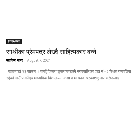
विचार/ब्लग
साथीका प्रेमपत्र लेख्दै साहित्यकार बन्ने
महाशिला खबर
-
August 7, 2021
काठमाडौं २३ साउन । तनहुँ जिल्ला शुक्लागण्डकी नगरपालिका वडा नं –८ स्थित गणपतिमा
रहेको गाउँ फर्कोदय माध्यमिक विद्यालयमा कक्षा ७ मा पढ्दा प्रकाशकुमार श्रेष्ठलाई...