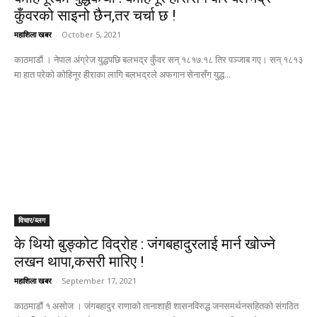
कुँवरको साइनो छैन,तर चर्चा छ !
महाशिला खबर
-
October 5, 2021
काठमाडौं । नेपाल अंग्रेज युद्धपछि बलभद्र कुँवर सन् १८१७.१८ तिर पञ्जाब गए। सन् १८१३
मा हात परेको कोहिनूर हीराका लागि बलभद्रले अफगान सेनासँग युद्ध...
विचार/ब्लग
के थियो बुङ्कोट विद्रोह : जंगबहादुरलाई मार्न खोज्ने
लखन थापा,कसरी मारिए !
महाशिला खबर
-
September 17, 2021
काठमाडौं १ असोज । जंगबहादुर राणाको तानाशाही शासनविरुद्ध जनसमर्थनसहितको संगठित