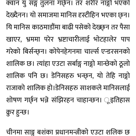
क्वान यु संङ्ग तुलना गर्छ्न। तर शरीर नाङ्गो भएको
देख्दैनन। यो समाजमा मानिस दृस्टीहिन भएका छ्न।
यि मानिस काठमाडौंमा बाढी पसेको देख्छ्न तर पैसा
खाएर, भ्रममा परेर भ्रष्टाचारीलाई भोटहालेर पाप
गरेको बिर्सन्छ्न। कोपेनहेगनमा चार्ल्स एन्डरसनको
शालिक छ। त्यांहा एउटा सर्बाङ्ग नाङ्गो मान्छेको ठूलो
शालिक पनि छ। डेनिसहरु भन्छ्न, यो तेहि नाङ्गो
राजाको शालिक हो।डेनिसहरु साशकले मानिसलाई
शोषण गर्छ्न भन्ने संझिरहन चाहान्छन। ूइतिहास
क्रुर हुन्छ।
चीनमा साङ्ग बशंका प्रधानमन्त्रीको एउटा शलिक छ