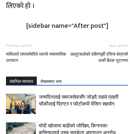
लिएको हो ।
[sidebar name="After post"]
Previous article
Next article
माथिल्लो तामाकोशीले थाल्यो व्यावसायिक
डब्लुएचओको दक्षिणपूर्वी एसिया क्षेत्रको
उत्पादन
अर्को बैठक भुटानमा
संबन्धित समाचार
लेखकबाट अरू
जन्मदिनलाई समाजसेवासँग जोड्दै राहले प्रहरी
चौकीलाई प्रिन्टर र फोटोकपी मेसिन सहयोग
मोदी खोलामा बाढीको जोखिम, किनारका
बासिन्दालाई उच्च सतर्कता अपनाउन अनुरोध