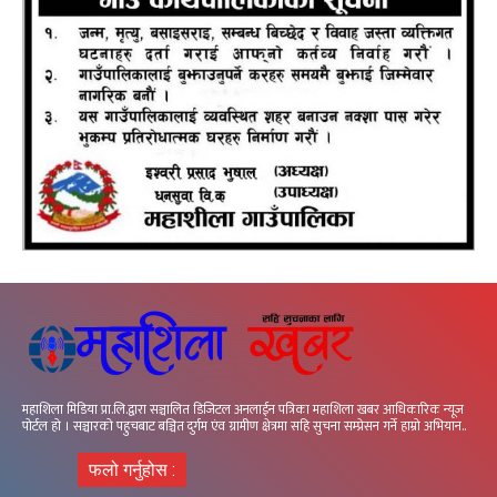
महाशिला मिडिया प्रा.लि.द्वारा सञ्चालित डिजिटल अनलाईन पत्रिका महाशिला खबर आधिकारिक न्यूज
पोर्टल हो । सञ्चारको पहुचबाट बञ्चित दुर्गम एंव ग्रामीण क्षेत्रमा सहि सुचना सम्प्रेसन गर्ने हाम्रो अभियान..
फलो गर्नुहोस :