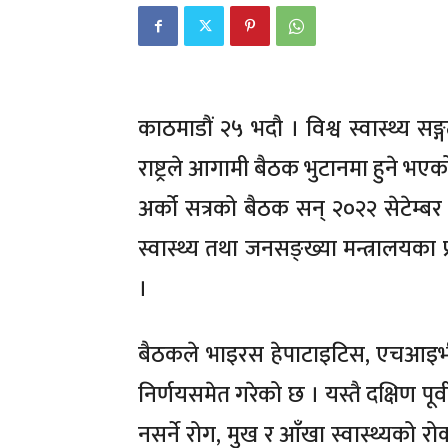
काठमाडौं २५ भदौ । विश्व स्वास्थ्य सङ्
राष्ट्रले आगामी बैठक भुटानमा हुने 
अर्को सत्रको बैठक सन् २०२२ सेटेम्बर 
स्वास्थ्य तथा जनसङ्ख्या मन्त्रालयका 
।
बैठकले भाइरस हेपाटाइटिस, एचआइभी
निर्णयसमेत गरेको छ । यस्तै दक्षिण पूर्वी
नसर्ने रोग, मुख र आँखा स्वास्थ्यको 