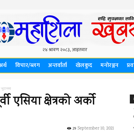
अर्थ
विचार/ब्लग
अन्तर्वार्ता
खेलकुद
मनोरञ्जन
प्र
क भुटानमा
ी एसिया क्षेत्रको अर्को
September 10, 2021
29