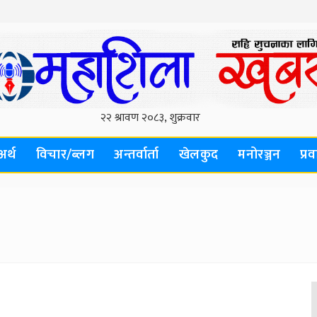
अर्थ
विचार/ब्लग
अन्तर्वार्ता
खेलकुद
मनोरञ्जन
प्र