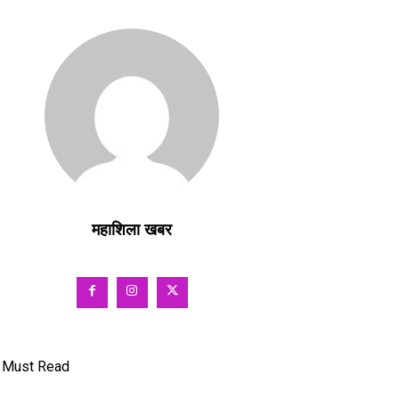
महाशिला खबर
Must Read