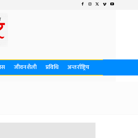
वास
जीवनशैली
प्रविधि
अन्तर्राष्ट्रिय