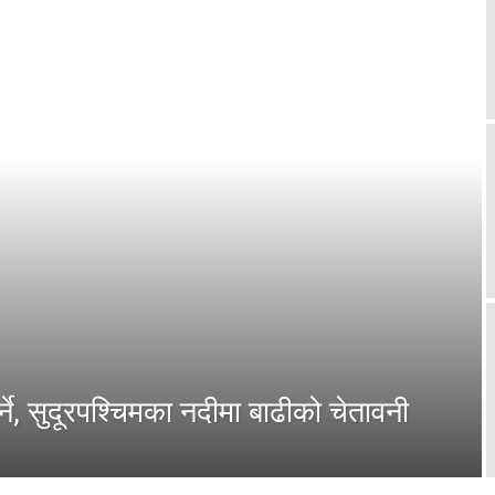
पर्ने, सुदूरपश्चिमका नदीमा बाढीको चेतावनी