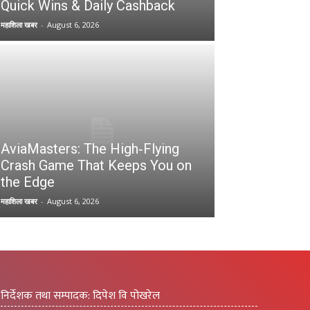
Quick Wins & Daily Cashback
महाशिला खबर
-
August 6, 2026
AviaMasters: The High‑Flying
Crash Game That Keeps You on
the Edge
महाशिला खबर
-
August 6, 2026
निर्देशक तथा सम्पादक: दिपेश वि पोखरेल