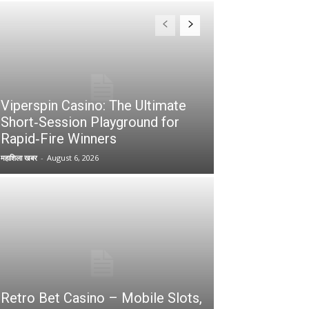
Viperspin Casino: The Ultimate
Short‑Session Playground for
Rapid‑Fire Winners
महाशिला खबर
-
August 6, 2026
Retro Bet Casino – Mobile Slots,