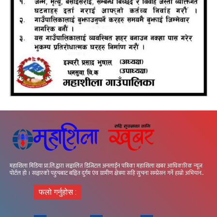
महाशिला मिडिया प्रा.लि.द्वारा सञ्चालित डिजिटल अनलाईन पत्रिका महाशिला खबर आधिकारिक न्यूज
पोर्टल हो । सञ्चारको पहुचबाट बञ्चित दुर्गम एंव ग्रामीण क्षेत्रमा सहि सुचना सम्प्रेसन गर्ने हाम्रो अभियान..
फलो गर्नुहोस :