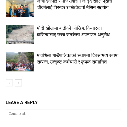
जन्मदिनलाई समाजसेवासँग जोड्दै राहले प्रहरी
चौकीलाई प्रिन्टर र फोटोकपी मेसिन सहयोग
मोदी खोलामा बाढीको जोखिम, किनारका
बासिन्दालाई उच्च सतर्कता अपनाउन अनुरोध
महाशिला गाउँपालिकाको स्थापना दिवस भव्य रूपमा
सम्पन्न, उत्कृष्ट कर्मचारी र कृषक सम्मानित
LEAVE A REPLY