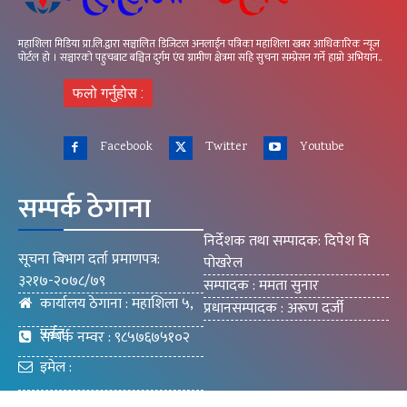
महाशिला मिडिया प्रा.लि.द्वारा सञ्चालित डिजिटल अनलाईन पत्रिका महाशिला खबर आधिकारिक न्यूज
पोर्टल हो । सञ्चारको पहुचबाट बञ्चित दुर्गम एंव ग्रामीण क्षेत्रमा सहि सुचना सम्प्रेसन गर्ने हाम्रो अभियान..
फलो गर्नुहोस :
Facebook
Twitter
Youtube
सम्पर्क ठेगाना
निर्देशक तथा सम्पादक: दिपेश वि
सूचना बिभाग दर्ता प्रमाणपत्र:
पोखरेल
३२१७-२०७८/७९
सम्पादक : ममता सुनार
कार्यालय ठेगाना : महाशिला ५,
प्रधानसम्पादक : अरूण दर्जी
पर्वत
सम्पर्क नम्वर : ९८५७६७५१०२
इमेल :
mahashilakhabar9@gmail.com