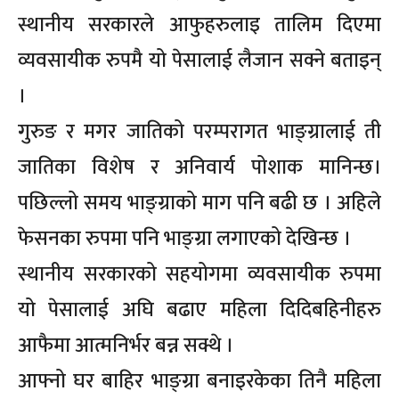
स्थानीय सरकारले आफुहरुलाइ तालिम दिएमा
व्यवसायीक रुपमै यो पेसालाई लैजान सक्ने बताइन्
।
गुरुङ र मगर जातिको परम्परागत भाङ्ग्रालाई ती
जातिका विशेष र अनिवार्य पोशाक मानिन्छ।
पछिल्लो समय भाङ्ग्राको माग पनि बढी छ । अहिले
फेसनका रुपमा पनि भाङ्ग्रा लगाएको देखिन्छ ।
स्थानीय सरकारको सहयोगमा व्यवसायीक रुपमा
यो पेसालाई अघि बढाए महिला दिदिबहिनीहरु
आफैमा आत्मनिर्भर बन्न सक्थे ।
आफ्नो घर बाहिर भाङ्ग्रा बनाइरकेका तिनै महिला