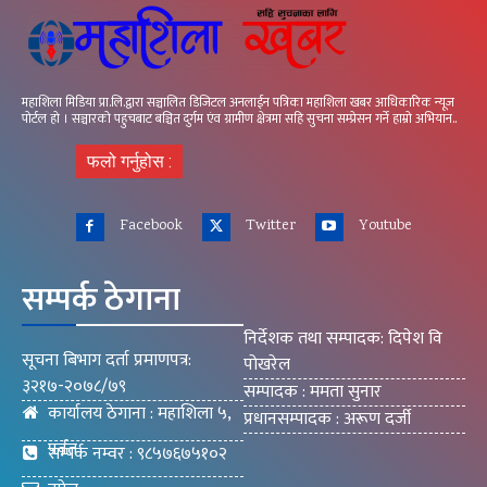
महाशिला मिडिया प्रा.लि.द्वारा सञ्चालित डिजिटल अनलाईन पत्रिका महाशिला खबर आधिकारिक न्यूज
पोर्टल हो । सञ्चारको पहुचबाट बञ्चित दुर्गम एंव ग्रामीण क्षेत्रमा सहि सुचना सम्प्रेसन गर्ने हाम्रो अभियान..
फलो गर्नुहोस :
Facebook
Twitter
Youtube
सम्पर्क ठेगाना
निर्देशक तथा सम्पादक: दिपेश वि
सूचना बिभाग दर्ता प्रमाणपत्र:
पोखरेल
३२१७-२०७८/७९
सम्पादक : ममता सुनार
कार्यालय ठेगाना : महाशिला ५,
प्रधानसम्पादक : अरूण दर्जी
पर्वत
सम्पर्क नम्वर : ९८५७६७५१०२