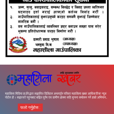
महाशिला मिडिया प्रा.लि.द्वारा सञ्चालित डिजिटल अनलाईन पत्रिका महाशिला खबर आधिकारिक न्यूज
पोर्टल हो । सञ्चारको पहुचबाट बञ्चित दुर्गम एंव ग्रामीण क्षेत्रमा सहि सुचना सम्प्रेसन गर्ने हाम्रो अभियान..
फलो गर्नुहोस :