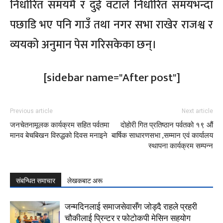
निर्धारित समयमै र दुई वटाले निर्धारित समयभन्दा
पछाडि भए पनि गाउँ तथा नगर सभा राखेर राजश्व र
व्ययको अनुमान पेस गरिसकेका छन्।
[sidebar name="After post"]
Previous article
Next article
जनचेतनामूलक कार्यक्रम सहित पर्वतमा
दोहोरी गित प्रतिष्ठान पर्वतको १९ औं
मानव बेचबिखन विरुद्धको दिवस मनाइने
बार्षिक साधारणसभा ,सम्मान एवं कार्यालय
स्थापना कार्यक्रम सम्पन्न
संबन्धित समाचार
लेखकबाट अरू
जन्मदिनलाई समाजसेवासँग जोड्दै राहले प्रहरी
चौकीलाई प्रिन्टर र फोटोकपी मेसिन सहयोग