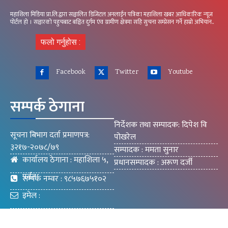
महाशिला मिडिया प्रा.लि.द्वारा सञ्चालित डिजिटल अनलाईन पत्रिका महाशिला खबर आधिकारिक न्यूज
पोर्टल हो । सञ्चारको पहुचबाट बञ्चित दुर्गम एंव ग्रामीण क्षेत्रमा सहि सुचना सम्प्रेसन गर्ने हाम्रो अभियान..
फलो गर्नुहोस :
Facebook
Twitter
Youtube
सम्पर्क ठेगाना
निर्देशक तथा सम्पादक: दिपेश वि
सूचना बिभाग दर्ता प्रमाणपत्र:
पोखरेल
३२१७-२०७८/७९
सम्पादक : ममता सुनार
कार्यालय ठेगाना : महाशिला ५,
प्रधानसम्पादक : अरूण दर्जी
पर्वत
सम्पर्क नम्वर : ९८५७६७५१०२
इमेल :
mahashilakhabar9@gmail.com