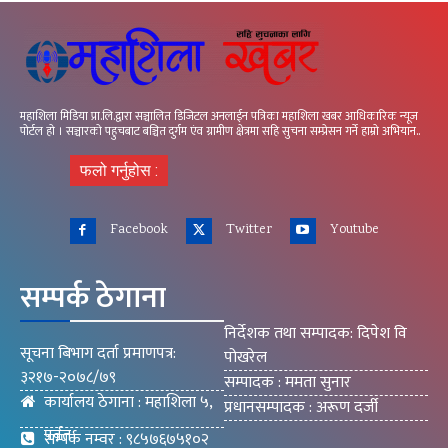
महाशिला मिडिया प्रा.लि.द्वारा सञ्चालित डिजिटल अनलाईन पत्रिका महाशिला खबर आधिकारिक न्यूज
पोर्टल हो । सञ्चारको पहुचबाट बञ्चित दुर्गम एंव ग्रामीण क्षेत्रमा सहि सुचना सम्प्रेसन गर्ने हाम्रो अभियान..
फलो गर्नुहोस :
Facebook
Twitter
Youtube
सम्पर्क ठेगाना
निर्देशक तथा सम्पादक: दिपेश वि
सूचना बिभाग दर्ता प्रमाणपत्र:
पोखरेल
३२१७-२०७८/७९
सम्पादक : ममता सुनार
कार्यालय ठेगाना : महाशिला ५,
प्रधानसम्पादक : अरूण दर्जी
पर्वत
सम्पर्क नम्वर : ९८५७६७५१०२