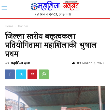
Home
Banner
जिल्ला स्तरीय बक्तृत्वकला
प्रतियोगितामा महाशिलाकी भुषाल
प्रथम
✍
महाशिला खबर
-
March 4, 2023
292