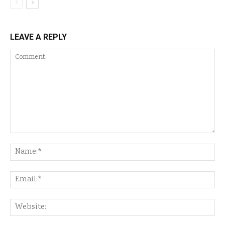
LEAVE A REPLY