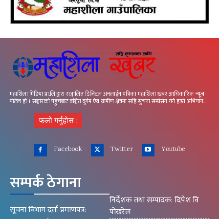
महाशिला मिडिया प्रा.लि.द्वारा सञ्चालित डिजिटल अनलाईन पत्रिका महाशिला खबर आधिकारिक न्यूज
पोर्टल हो । सञ्चारको पहुचबाट बञ्चित दुर्गम एंव ग्रामीण क्षेत्रमा सहि सुचना सम्प्रेसन गर्ने हाम्रो अभियान..
फलो गर्नुहोस :
Facebook
Twitter
Youtube
सम्पर्क ठेगाना
निर्देशक तथा सम्पादक: दिपेश वि
सूचना बिभाग दर्ता प्रमाणपत्र:
पोखरेल