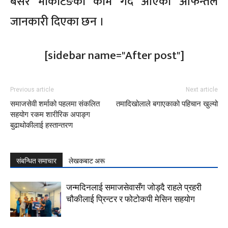
बसेर मार्केटिङको काम गर्दै आएको आफन्तले
जानकारी दिएका छन ।
[sidebar name="After post"]
Previous article
Next article
समाजसेवी शर्माको पहलमा संकलित
तमादिखोलाले बगाएकाको पहिचान खुल्यो
सहयोग रकम शारीरिक अपाङ्ग
बुढाथोकीलाई हस्तान्तरण
संबन्धित समाचार
लेखकबाट अरू
जन्मदिनलाई समाजसेवासँग जोड्दै राहले प्रहरी
चौकीलाई प्रिन्टर र फोटोकपी मेसिन सहयोग