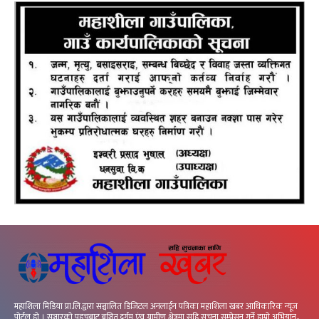
महाशिला मिडिया प्रा.लि.द्वारा सञ्चालित डिजिटल अनलाईन पत्रिका महाशिला खबर आधिकारिक न्यूज
पोर्टल हो । सञ्चारको पहुचबाट बञ्चित दुर्गम एंव ग्रामीण क्षेत्रमा सहि सुचना सम्प्रेसन गर्ने हाम्रो अभियान..