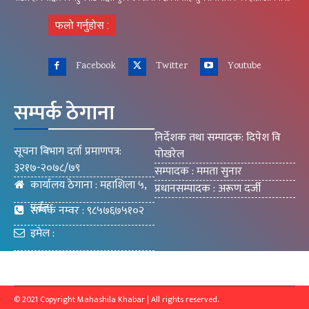
फलो गर्नुहोस :
Facebook
Twitter
Youtube
सम्पर्क ठेगाना
निर्देशक तथा सम्पादक: दिपेश वि
सूचना बिभाग दर्ता प्रमाणपत्र:
पोखरेल
३२१७-२०७८/७९
सम्पादक : ममता सुनार
कार्यालय ठेगाना : महाशिला ५,
प्रधानसम्पादक : अरूण दर्जी
पर्वत
सम्पर्क नम्वर : ९८५७६७५१०२
इमेल :
mahashilakhabar9@gmail.com
© 2021 Copyright Mahashila Khabar | All rights reserved.