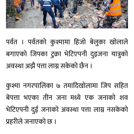
पर्वत । पर्वतको कुश्मामा हिजो बेलुका खोलाले
बगाएको जिपका टुक्रा भेटिएपनी दुइजना यात्रुको
अवस्था अझै पत्ता लाग्न सकेको छैन ।
कुश्मा नगरपालिका ७ तमादिखोलामा जिप सहित
बेपत्ता भएका तीन जना मध्ये एक जनाको शव
भेटिएपनी दुई जनाको अवस्था पत्ता लाग्न नसकेको
प्रहरीले जनाएको छ ।