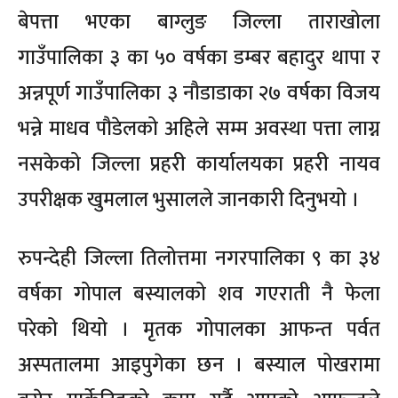
बेपत्ता भएका बाग्लुङ जिल्ला ताराखोला
गाउँपालिका ३ का ५० वर्षका डम्बर बहादुर थापा र
अन्नपूर्ण गाउँपालिका ३ नौडाडाका २७ वर्षका विजय
भन्ने माधव पौडेलको अहिले सम्म अवस्था पत्ता लाग्न
नसकेको जिल्ला प्रहरी कार्यालयका प्रहरी नायव
उपरीक्षक खुमलाल भुसालले जानकारी दिनुभयो ।
रुपन्देही जिल्ला तिलोत्तमा नगरपालिका ९ का ३४
वर्षका गोपाल बस्यालको शव गएराती नै फेला
परेको थियो । मृतक गोपालका आफन्त पर्वत
अस्पतालमा आइपुगेका छन । बस्याल पोखरामा