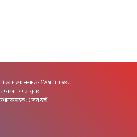
निर्देशक तथा सम्पादक: दिपेश वि पोखरेल
सम्पादक : ममता सुनार
प्रधानसम्पादक : अरूण दर्जी