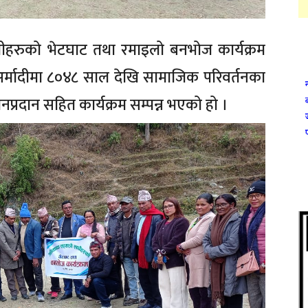
ीहरुको भेटघाट तथा रमाइलो बनभोज कार्यक्रम
अर्मादीमा ८०४८ साल देखि सामाजिक परिवर्तनका
प्रदान सहित कार्यक्रम सम्पन्न भएको हो ।