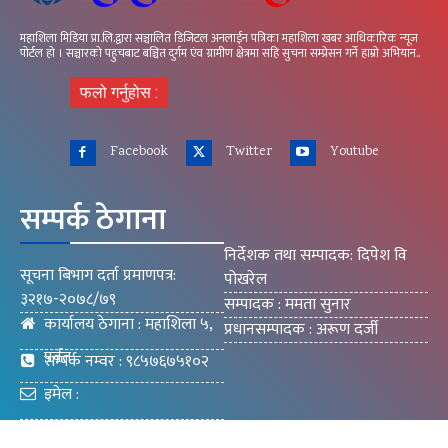
महाशिला मिडिया प्रा.लि.द्वारा सञ्चालित डिजिटल अनलाईन पत्रिका महाशिला खबर आधिकारिक न्यूज
पोर्टल हो । सञ्चारको पहुचबाट बञ्चित दुर्गम एंव ग्रामीण क्षेत्रमा सहि सुचना सम्प्रेसन गर्ने हाम्रो अभियान..
फलो गर्नुहोस :
Facebook
Twitter
Youtube
सम्पर्क ठेगाना
निर्देशक तथा सम्पादक: दिपेश वि
सूचना बिभाग दर्ता प्रमाणपत्र:
पोखरेल
३२१७-२०७८/७९
सम्पादक : ममता सुनार
कार्यालय ठेगाना : महाशिला ५,
प्रधानसम्पादक : अरूण दर्जी
पर्वत
सम्पर्क नम्वर : ९८५७६७५१०२
इमेल :
mahashilakhabar9@gmail.com