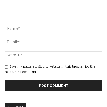
Save my name, email, and website in this browser for the
next time I comment.
ताजा समाचार