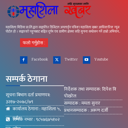
महाशिला मिडिया प्रा.लि.द्वारा सञ्चालित डिजिटल अनलाईन पत्रिका महाशिला खबर आधिकारिक न्यूज
पोर्टल हो । सञ्चारको पहुचबाट बञ्चित दुर्गम एंव ग्रामीण क्षेत्रमा सहि सुचना सम्प्रेसन गर्ने हाम्रो अभियान..
फलो गर्नुहोस :
Facebook
Twitter
Youtube
सम्पर्क ठेगाना
निर्देशक तथा सम्पादक: दिपेश वि
सूचना बिभाग दर्ता प्रमाणपत्र:
पोखरेल
३२१७-२०७८/७९
सम्पादक : ममता सुनार
कार्यालय ठेगाना : महाशिला ५,
प्रधानसम्पादक : अरूण दर्जी
पर्वत
सम्पर्क नम्वर : ९८५७६७५१०२