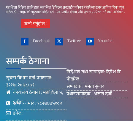
महाशिला मिडिया प्रा.लि.द्वारा सञ्चालित डिजिटल अनलाईन पत्रिका महाशिला खबर आधिकारिक न्यूज
पोर्टल हो । सञ्चारको पहुचबाट बञ्चित दुर्गम एंव ग्रामीण क्षेत्रमा सहि सुचना सम्प्रेसन गर्ने हाम्रो अभियान..
फलो गर्नुहोस :
Facebook
Twitter
Youtube
सम्पर्क ठेगाना
निर्देशक तथा सम्पादक: दिपेश वि
सूचना बिभाग दर्ता प्रमाणपत्र:
पोखरेल
३२१७-२०७८/७९
सम्पादक : ममता सुनार
कार्यालय ठेगाना : महाशिला ५,
प्रधानसम्पादक : अरूण दर्जी
पर्वत
सम्पर्क नम्वर : ९८५७६७५१०२
इमेल :
mahashilakhabar9@gmail.com