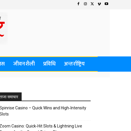
वास
जीवनशैली
प्रविधि
अन्तर्राष्ट्रिय
ताजा समाचार
Spinrise Casino – Quick Wins and High‑Intensity
Slots
Zoom Casino: Quick‑Hit Slots & Lightning Live