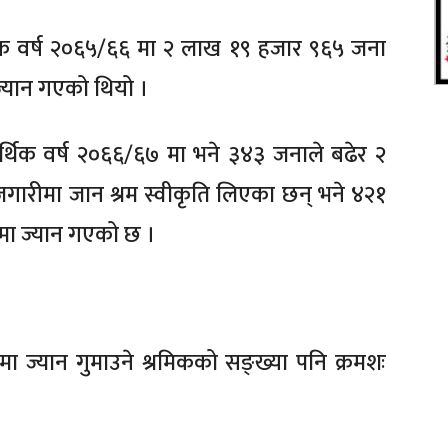
्थिक वर्ष २०६५/६६ मा २ लाख १९ हजार ९६५ जना
ज्यान गएको थियो ।
र्थिक वर्ष २०६६/६७ मा भने ३४३ जनाले बढेर २
गारीमा जान श्रम स्वीकृति लिएका छन् भने ४२१
ा ज्यान गएको छ ।
मा ज्यान गुमाउने श्रमिकको सङ्ख्या पनि क्रमशः