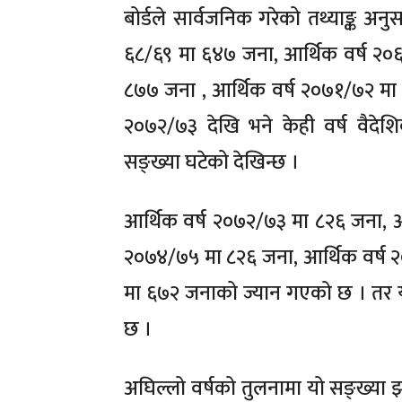
बोर्डले सार्वजनिक गरेको तथ्याङ्क अन
६८/६९ मा ६४७ जना, आर्थिक वर्ष २०
८७७ जना , आर्थिक वर्ष २०७१/७२ मा
२०७२/७३ देखि भने केही वर्ष वैदेश
सङ्ख्या घटेको देखिन्छ ।
आर्थिक वर्ष २०७२/७३ मा ८२६ जना, आ
२०७४/७५ मा ८२६ जना, आर्थिक वर्ष 
मा ६७२ जनाको ज्यान गएको छ । तर य
छ ।
अघिल्लो वर्षको तुलनामा यो सङ्ख्या झ