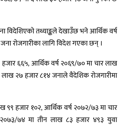
विदेशिएको तथ्याङ्कले देखाउँछ भने आर्थिक वर्ष
जना रोजगारीका लागि विदेश गएका छन् ।
४ हजार ६६५, आर्थिक वर्ष २०६९/७० मा चार लाख
 लाख २७ हजार ८१४ जनाले वैदेशिक रोजगारीमा
लाख ९९ हजार १०२, आर्थिक वर्ष २०७२/७३ मा चार
ष २०७३/७४ मा तीन लाख ८३ हजार ४९३ युवा