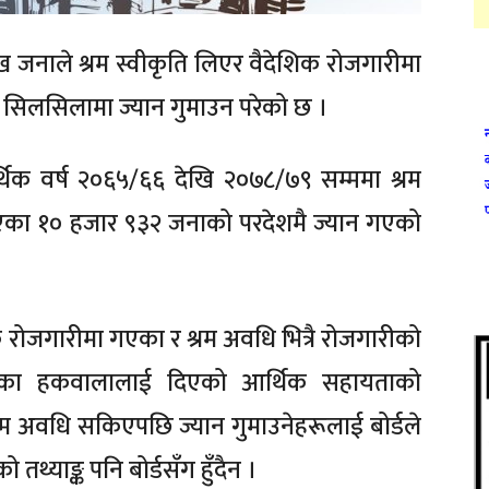
ख जनाले श्रम स्वीकृति लिएर वैदेशिक रोजगारीमा
ै सिलसिलामा ज्यान गुमाउन परेको छ ।
्थिक वर्ष २०६५/६६ देखि २०७८/७९ सम्ममा श्रम
गएका १० हजार ९३२ जनाको परदेशमै ज्यान गएको
क रोजगारीमा गएका र श्रम अवधि भित्रै रोजगारीको
िकका हकवालालाई दिएको आर्थिक सहायताको
श्रम अवधि सकिएपछि ज्यान गुमाउनेहरूलाई बोर्डले
तथ्याङ्क पनि बोर्डसँग हुँदैन ।