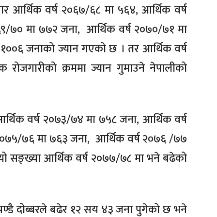
ुसार आर्थिक वर्ष २०६७/६८ मा ५६४, आर्थिक वर्ष
६९/७० मा ७७२ जना, आर्थिक वर्ष २०७०/७१ मा
 १००६ जनाको ज्यान गएको छ । तर आर्थिक वर्ष
िक रोजगारीको क्रममा ज्यान गुमाउने नेपालीको
र्थिक वर्ष २०७३/७४ मा ७५८ जना, आर्थिक वर्ष
२०७५/७६ मा ७६३ जना, आर्थिक वर्ष २०७६ /७७
ो सङ्ख्या आर्थिक वर्ष २०७७/७८ मा भने बढेको
ण्डै दोब्बरले बढेर १२ सय ४३ जना पुगेको छ भने