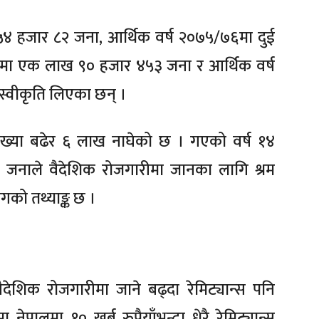
४ हजार ८२ जना, आर्थिक वर्ष २०७५/७६मा दुई
ा एक लाख ९० हजार ४५३ जना र आर्थिक वर्ष
स्वीकृति लिएका छन् ।
्ख्या बढेर ६ लाख नाघेको छ । गएको वर्ष १४
 जनाले वैदेशिक रोजगारीमा जानका लागि श्रम
गको तथ्याङ्क छ ।
ेशिक रोजगारीमा जाने बढ्दा रेमिट्यान्स पनि
नेपालमा १० खर्ब रुपैयाँभन्दा धेरै रेमिट्यान्स