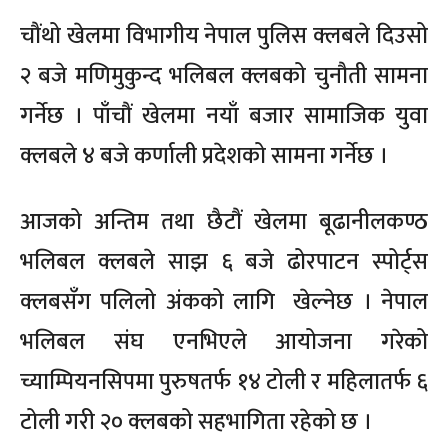
चौंथो खेलमा विभागीय नेपाल पुलिस क्लबले दिउसो
२ बजे मणिमुकुन्द भलिबल क्लबको चुनौती सामना
गर्नेछ । पाँचौं खेलमा नयाँ बजार सामाजिक युवा
क्लबले ४ बजे कर्णाली प्रदेशको सामना गर्नेछ ।
आजको अन्तिम तथा छैटौं खेलमा बूढानीलकण्ठ
भलिबल क्लबले साझ ६ बजे ढोरपाटन स्पोर्ट्स
क्लबसँग पलिलो अंकको लागि खेल्नेछ । नेपाल
भलिबल संघ एनभिएले आयोजना गरेको
च्याम्पियनसिपमा पुरुषतर्फ १४ टोली र महिलातर्फ ६
टोली गरी २० क्लबको सहभागिता रहेको छ ।