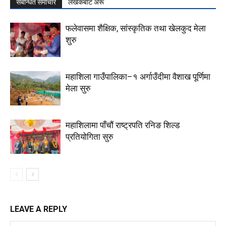
संबन्धित समाचार
लेखकबाट अरू
फलेवासमा शैक्षिक, सांस्कृतिक तथा खेलकुद मेला
शुरु
महाशिला गाउँपालिका–१ अर्गाउँदीमा वैशाख पूर्णिमा
मेला सुरु
महाशिलामा पाँचौं राष्ट्रपति रनिङ शिल्ड
प्रतियोगिता सुरु
LEAVE A REPLY