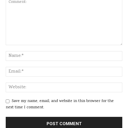
Save my name, email, and website in this browser for the
next time I comment.