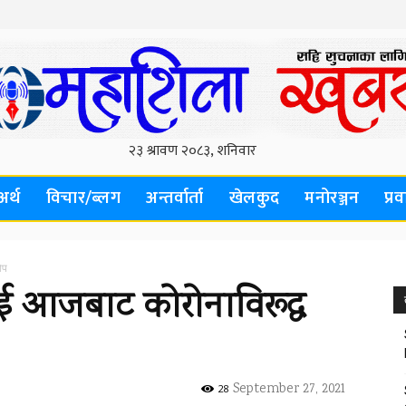
अर्थ
विचार/ब्लग
अन्तर्वार्ता
खेलकुद
मनोरञ्जन
प्र
ोप
ई आजबाट कोरोनाविरूद्ध
September 27, 2021
28