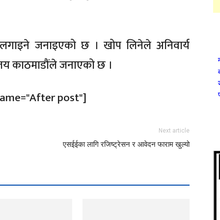
प लगाइने जनाइएको छ । खोप लिनेले अनिवार्य
्यालय काठमाडौंले जनाएको छ ।
name="After post"]
Next article
एसईईका लागि रजिष्ट्रेसन र आवेदन फाराम खुल्यो