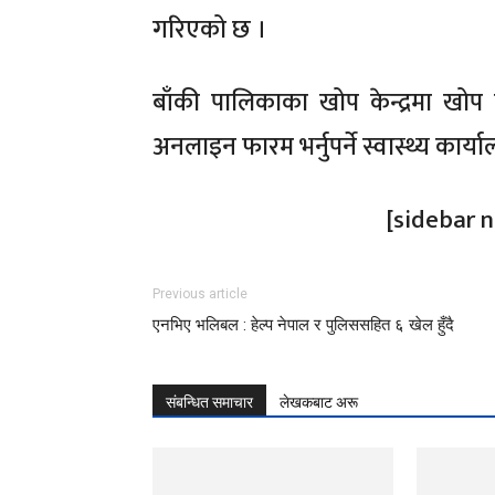
गरिएको छ ।
बाँकी पालिकाका खोप केन्द्रमा खो
अनलाइन फारम भर्नुपर्ने स्वास्थ्य कार
[sidebar 
Previous article
एनभिए भलिबल : हेल्प नेपाल र पुलिससहित ६ खेल हुँदै
संबन्धित समाचार
लेखकबाट अरू