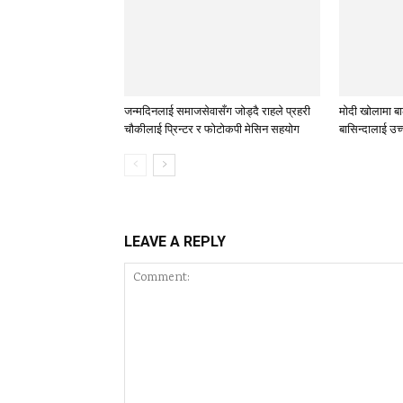
जन्मदिनलाई समाजसेवासँग जोड्दै राहले प्रहरी
मोदी खोलामा ब
चौकीलाई प्रिन्टर र फोटोकपी मेसिन सहयोग
बासिन्दालाई उ
LEAVE A REPLY