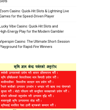
Slots
Zoom Casino: Quick‑Hit Slots & Lightning Live
Games for the Speed‑Driven Player
Lucky Vibe Casino: Quick‑Hit Slots and
High‑Energy Play for the Modern Gambler
Viperspin Casino: The Ultimate Short‑Session
Playground for Rapid‑Fire Winners