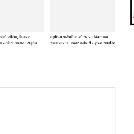
ाढीको जोखिम, किनारका
महाशिला गाउँपालिकाको स्थापना दिवस भव्य
च्च सतर्कता अपनाउन अनुरोध
रूपमा सम्पन्न, उत्कृष्ट कर्मचारी र कृषक सम्मानित