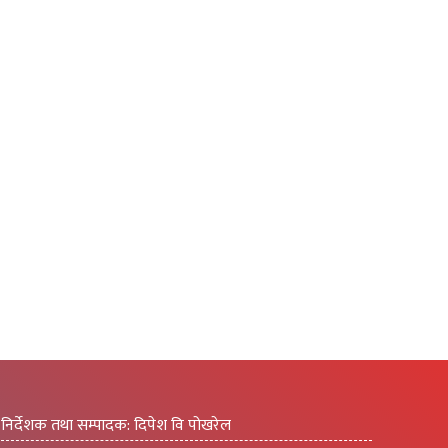
निर्देशक तथा सम्पादक: दिपेश वि पोखरेल