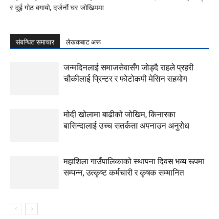
र दुई गोठ बगायो, दर्जनौं घर जोखिममा
संबन्धित समाचार
लेखकबाट अरू
जन्मदिनलाई समाजसेवासँग जोड्दै राहले प्रहरी
चौकीलाई प्रिन्टर र फोटोकपी मेसिन सहयोग
मोदी खोलामा बाढीको जोखिम, किनारका
बासिन्दालाई उच्च सतर्कता अपनाउन अनुरोध
महाशिला गाउँपालिकाको स्थापना दिवस भव्य रूपमा
सम्पन्न, उत्कृष्ट कर्मचारी र कृषक सम्मानित