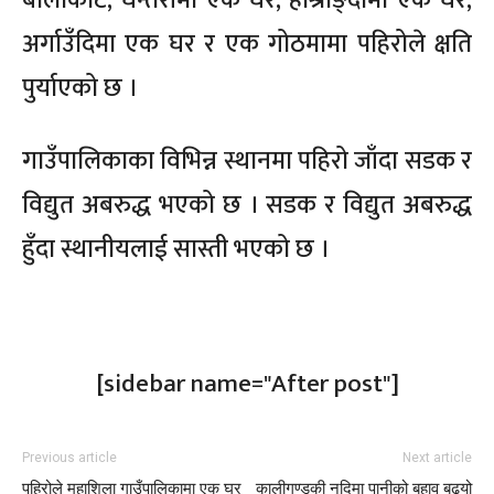
अर्गाउँदिमा एक घर र एक गोठमामा पहिरोले क्षति
पुर्याएको छ ।
गाउँपालिकाका विभिन्न स्थानमा पहिरो जाँदा सडक र
विद्युत अबरुद्ध भएको छ । सडक र विद्युत अबरुद्ध
हुँदा स्थानीयलाई सास्ती भएको छ ।
[sidebar name="After post"]
Previous article
Next article
पहिरोले महाशिला गाउँपालिकामा एक घर
कालीगण्डकी नदिमा पानीको बहाव बढ्यो