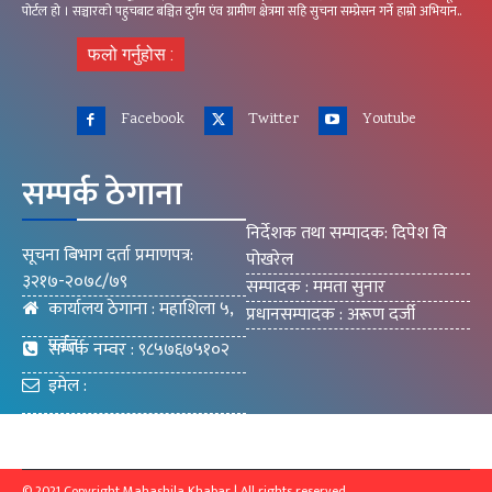
पोर्टल हो । सञ्चारको पहुचबाट बञ्चित दुर्गम एंव ग्रामीण क्षेत्रमा सहि सुचना सम्प्रेसन गर्ने हाम्रो अभियान..
फलो गर्नुहोस :
Facebook
Twitter
Youtube
सम्पर्क ठेगाना
निर्देशक तथा सम्पादक: दिपेश वि
सूचना बिभाग दर्ता प्रमाणपत्र:
पोखरेल
३२१७-२०७८/७९
सम्पादक : ममता सुनार
कार्यालय ठेगाना : महाशिला ५,
प्रधानसम्पादक : अरूण दर्जी
पर्वत
सम्पर्क नम्वर : ९८५७६७५१०२
इमेल :
mahashilakhabar9@gmail.com
© 2021 Copyright Mahashila Khabar | All rights reserved.