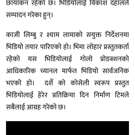
छायांकन रहेको छ। भिडियोलाई विकाश दहालले
सम्पादन गरेका हुन्।
काजी लिम्बु र श्याम लामाको सयुक्त निर्देशनमा
भिडियो तयार पारिएको हो। भिमा लोहार प्रस्तुतकर्ता
रहेको यस भिडियोलाई गोलो प्रोडक्शनको
आधिकारिक च्यानल मार्फत भिडियो सार्वजनिक
भएको हो। दशैँ को कोसेली स्वरूप प्रस्तुत
भिडियोलाई हेरेर प्रतिक्रिया दिन निर्माण टिमले
सबैलाई आग्रह गरेको छ।