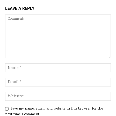
LEAVE A REPLY
Save my name, email, and website in this browser for the
next time I comment.