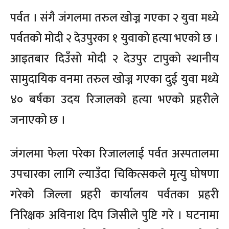
पर्वत । संगै जंगलमा तरुल खोज्न गएका २ युवा मध्ये
पर्वतको मोदी २ देउपुरका १ युवाको हत्या भएको छ ।
आइतबार दिउँसो मोदी २ देउपुर टापुको स्थानीय
सामुदायिक वनमा तरुल खोज्न गएका दुई युवा मध्ये
४० बर्षका उदय रिजालको हत्या भएको प्रहरीले
जनाएको छ ।
जंगलमा फेला परेका रिजाललाई पर्वत अस्पतालमा
उपचारका लागि ल्याउँदा चिकित्सकले मृत्यु घोषणा
गरेकोे जिल्ला प्रहरी कार्यालय पर्वतका प्रहरी
निरिक्षक अविनाश दिप जिसीले पुष्टि गरे । घटनामा