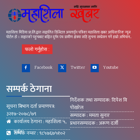
महाशिला मिडिया प्रा.लि.द्वारा सञ्चालित डिजिटल अनलाईन पत्रिका महाशिला खबर आधिकारिक न्यूज
पोर्टल हो । सञ्चारको पहुचबाट बञ्चित दुर्गम एंव ग्रामीण क्षेत्रमा सहि सुचना सम्प्रेसन गर्ने हाम्रो अभियान..
फलो गर्नुहोस :
Facebook
Twitter
Youtube
सम्पर्क ठेगाना
निर्देशक तथा सम्पादक: दिपेश वि
सूचना बिभाग दर्ता प्रमाणपत्र:
पोखरेल
३२१७-२०७८/७९
सम्पादक : ममता सुनार
कार्यालय ठेगाना : महाशिला ५,
प्रधानसम्पादक : अरूण दर्जी
पर्वत
सम्पर्क नम्वर : ९८५७६७५१०२