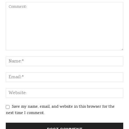
Save my name, email, and website in this browser for the
next time I comment.