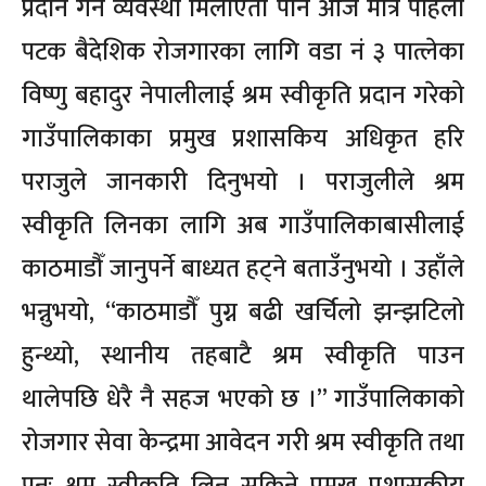
प्रदान गर्ने व्यवस्था मिलाएता पनि आज मात्र पहिलो
पटक बैदेशिक रोजगारका लागि वडा नं ३ पात्लेका
विष्णु बहादुर नेपालीलाई श्रम स्वीकृति प्रदान गरेको
गाउँपालिकाका प्रमुख प्रशासकिय अधिकृत हरि
पराजुले जानकारी दिनुभयो । पराजुलीले श्रम
स्वीकृति लिनका लागि अब गाउँपालिकाबासीलाई
काठमाडौँ जानुपर्ने बाध्यत हट्ने बताउँनुभयो । उहाँले
भन्नुभयो, “काठमाडौँ पुग्न बढी खर्चिलो झन्झटिलो
हुन्थ्यो, स्थानीय तहबाटै श्रम स्वीकृति पाउन
थालेपछि धेरै नै सहज भएको छ ।” गाउँपालिकाको
रोजगार सेवा केन्द्रमा आवेदन गरी श्रम स्वीकृति तथा
पुनः श्रम स्वीकृति लिन सकिने प्रमुख प्रशासकीय