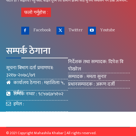
पोर्टल हो । सञ्चारको पहुचबाट बञ्चित दुर्गम एंव ग्रामीण क्षेत्रमा सहि सुचना सम्प्रेसन गर्ने हाम्रो अभियान..
फलो गर्नुहोस :
Facebook
Twitter
Youtube
सम्पर्क ठेगाना
निर्देशक तथा सम्पादक: दिपेश वि
सूचना बिभाग दर्ता प्रमाणपत्र:
पोखरेल
३२१७-२०७८/७९
सम्पादक : ममता सुनार
कार्यालय ठेगाना : महाशिला ५,
प्रधानसम्पादक : अरूण दर्जी
पर्वत
सम्पर्क नम्वर : ९८५७६७५१०२
इमेल :
mahashilakhabar9@gmail.com
© 2021 Copyright Mahashila Khabar | All rights reserved.