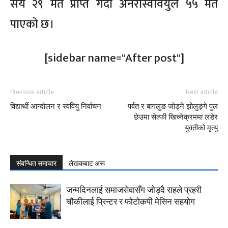
सय २९ मत प्राप्त गर्दा अनेरास्ववियुले ५५ मत
पाएको छ।
[sidebar name="After post"]
Previous article
Next article
विद्यार्थी आन्दोलन र स्ववियु निर्वाचन
पर्वत र बागलुङ जोड्ने झोलुङ्गे पुल
छेउमा सेल्फी खिच्नेक्रममा लडेर
युवतीको मृत्यु
संबन्धित समाचार
लेखकबाट अरू
जन्मदिनलाई समाजसेवासँग जोड्दै राहले प्रहरी
चौकीलाई प्रिन्टर र फोटोकपी मेसिन सहयोग