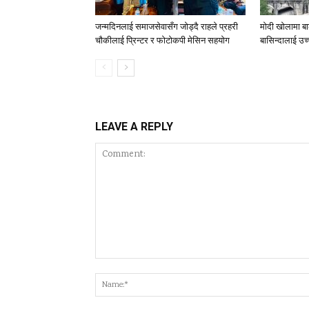
जन्मदिनलाई समाजसेवासँग जोड्दै राहले प्रहरी
मोदी खोलामा ब
चौकीलाई प्रिन्टर र फोटोकपी मेसिन सहयोग
बासिन्दालाई उ
LEAVE A REPLY