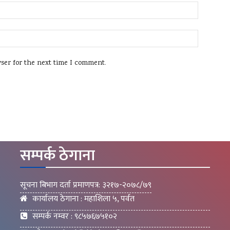
wser for the next time I comment.
सम्पर्क ठेगाना
सूचना बिभाग दर्ता प्रमाणपत्र: ३२१७-२०७८/७९
कार्यालय ठेगाना : महाशिला ५, पर्वत
सम्पर्क नम्वर : ९८५७६७५१०२