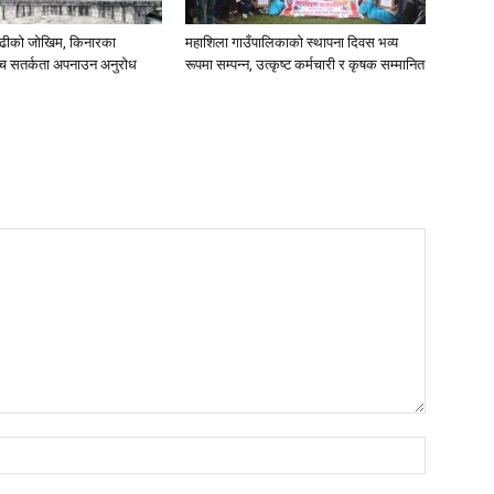
ाढीको जोखिम, किनारका
महाशिला गाउँपालिकाको स्थापना दिवस भव्य
च्च सतर्कता अपनाउन अनुरोध
रूपमा सम्पन्न, उत्कृष्ट कर्मचारी र कृषक सम्मानित