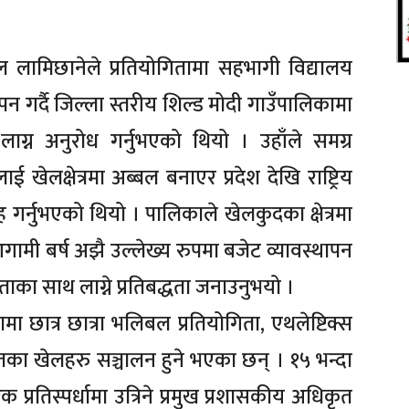
मल लामिछानेले प्रतियोगितामा सहभागी विद्यालय
ञापन गर्दै जिल्ला स्तरीय शिल्ड मोदी गाउँपालिकामा
ाग्न अनुरोध गर्नुभएको थियो । उहाँले समग्र
खेलक्षेत्रमा अब्बल बनाएर प्रदेश देखि राष्ट्रिय
 गर्नुभएको थियो । पालिकाले खेलकुदका क्षेत्रमा
गामी बर्ष अझै उल्लेख्य रुपमा बजेट व्यावस्थापन
का साथ लाग्ने प्रतिबद्धता जनाउनुभयो ।
ामा छात्र छात्रा भलिबल प्रतियोगिता, एथलेष्टिक्स
का खेलहरु सञ्चालन हुने भएका छन् । १५ भन्दा
क प्रतिस्पर्धामा उत्रिने प्रमुख प्रशासकीय अधिकृत