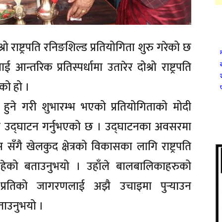
रो राष्ट्रपति रनिङशिल्ड प्रतियोगिता शुरु गरेको छ
्तरिक प्रतिस्पर्धामा उतारेर दोश्रो राष्ट्रपति
को हो ।
हुने गरी शुभारम्भ भएको प्रतियोगिताको मोदी
माले उद्घाटन गर्नुभएको छ । उद्घाटनका अवसरमा
स सँगै खेलकुद क्षेत्रको विकासका लागि राष्ट्रपति
 रहेको बताउनुभयो । उहाँले बालबालिकाहरुको
 प्रतिको जागरणलाई अझै उचाइमा पुर्‍याउन
बताउनुभयो ।