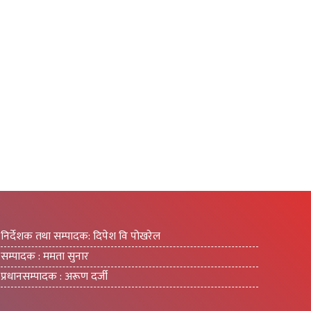
निर्देशक तथा सम्पादक: दिपेश वि पोखरेल
सम्पादक : ममता सुनार
प्रधानसम्पादक : अरूण दर्जी