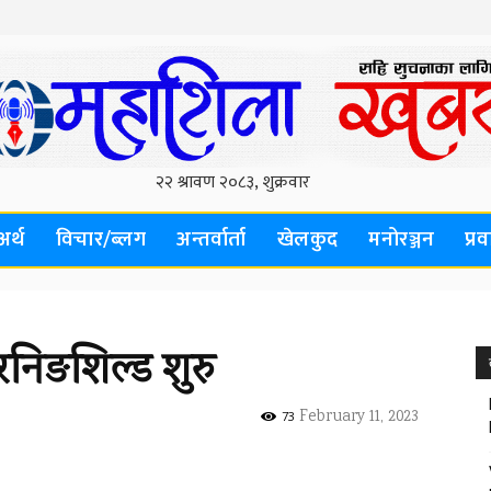
अर्थ
विचार/ब्लग
अन्तर्वार्ता
खेलकुद
मनोरञ्जन
प्र
ि रनिङशिल्ड शुरु
February 11, 2023
73