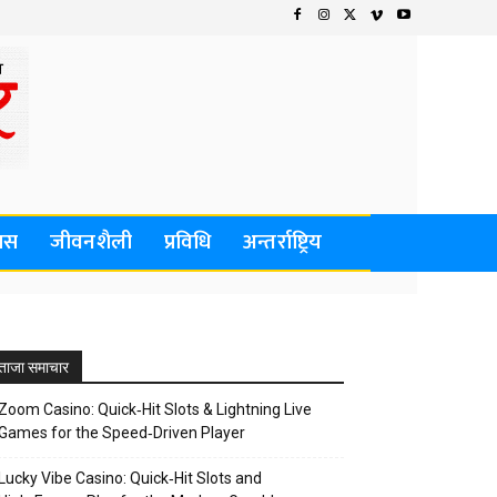
वास
जीवनशैली
प्रविधि
अन्तर्राष्ट्रिय
ताजा समाचार
Zoom Casino: Quick‑Hit Slots & Lightning Live
Games for the Speed‑Driven Player
Lucky Vibe Casino: Quick‑Hit Slots and