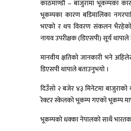
काठमाण्डौ – बाजुरामा भूकम्पका क
भूकम्पका कारण बडिमालिका नगरपालि
भएको र थप विवरण संकलन भैरहेको जिल
नायव उपरीक्षक (डिएसपी) सूर्य थापाले
मानवीय क्षतिको जानकारी भने अहिल
डिएसपी थापाले बताउनुभयो ।
दिउँसो २ बजेर ४३ मिनेटमा बाजुराको 
रेक्टर स्केलको भूकम्प गएको भूकम्प म
भूकम्पको धक्का नेपालको साथै भारतका 