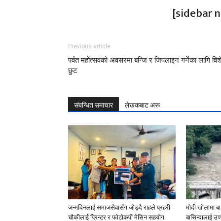
[sidebar 
Previous article
पर्वत महोत्सवको अवसरमा बन्जि र जिपलाइन गर्नेका लागि विश
छुट
संबन्धित समाचार
लेखकबाट अरू
जन्मदिनलाई समाजसेवासँग जोड्दै राहले प्रहरी
मोदी खोलामा ब
चौकीलाई प्रिन्टर र फोटोकपी मेसिन सहयोग
बासिन्दालाई उ