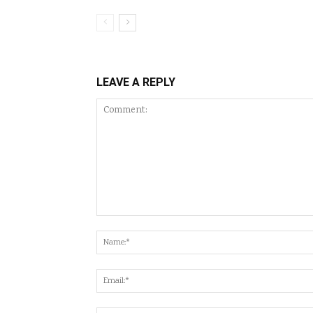
LEAVE A REPLY