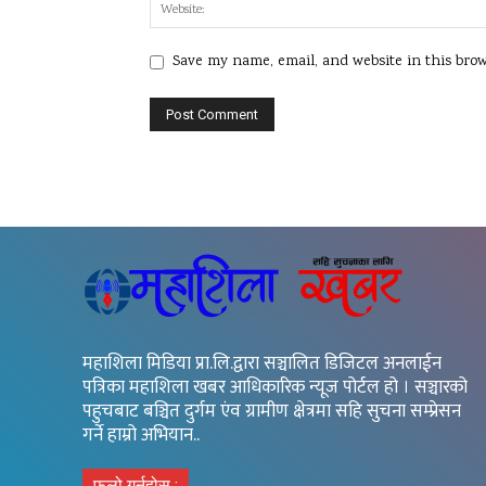
Save my name, email, and website in this bro
महाशिला मिडिया प्रा.लि.द्वारा सञ्चालित डिजिटल अनलाईन
पत्रिका महाशिला खबर आधिकारिक न्यूज पोर्टल हो । सञ्चारको
पहुचबाट बञ्चित दुर्गम एंव ग्रामीण क्षेत्रमा सहि सुचना सम्प्रेसन
गर्ने हाम्रो अभियान..
फलो गर्नुहोस :