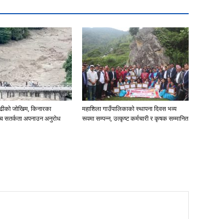
ाढीको जोखिम, किनारका
महाशिला गाउँपालिकाको स्थापना दिवस भव्य
च्च सतर्कता अपनाउन अनुरोध
रूपमा सम्पन्न, उत्कृष्ट कर्मचारी र कृषक सम्मानित