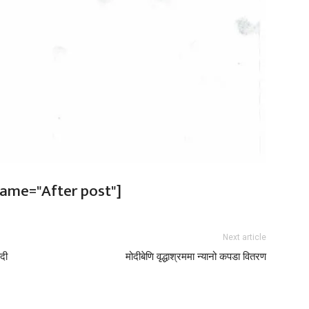
name="After post"]
Next article
दी
मोदीबेणि वृद्धाश्रममा न्यानो कपडा वितरण