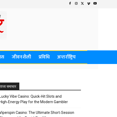
वास
जीवनशैली
प्रविधि
अन्तर्राष्ट्रिय
ताजा समाचार
Lucky Vibe Casino: Quick‑Hit Slots and
High‑Energy Play for the Modern Gambler
Viperspin Casino: The Ultimate Short‑Session