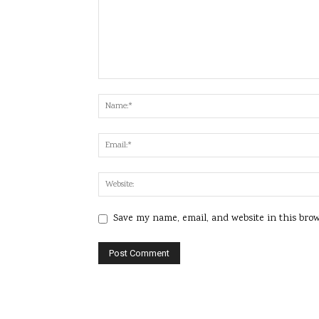
Save my name, email, and website in this bro