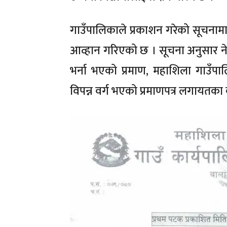
गाउँपालिकाले प्रकाशन गरेको सूचना
आव्हान गरिएको छ । सूचना अनुसार नेपा
भर्ना भएको प्रमाण, महाशिला गाउँपा
विपन्न वर्ग भएको प्रमाणपत्र लगायत