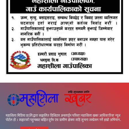
महाशिला मिडिया प्रा.लि.द्वारा सञ्चालित डिजिटल अनलाईन पत्रिका महाशिला खबर आधिकारिक न्यूज
पोर्टल हो । सञ्चारको पहुचबाट बञ्चित दुर्गम एंव ग्रामीण क्षेत्रमा सहि सुचना सम्प्रेसन गर्ने हाम्रो अभियान..