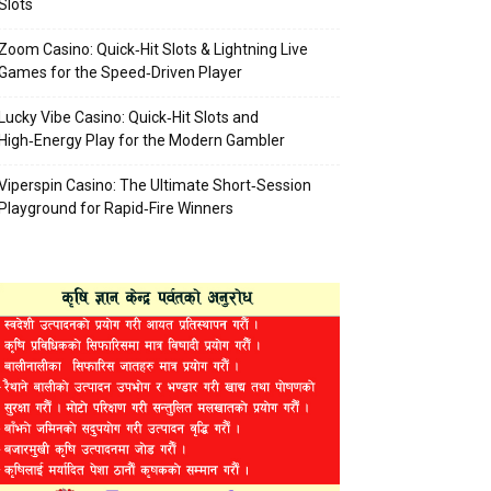
Slots
Zoom Casino: Quick‑Hit Slots & Lightning Live
Games for the Speed‑Driven Player
Lucky Vibe Casino: Quick‑Hit Slots and
High‑Energy Play for the Modern Gambler
Viperspin Casino: The Ultimate Short‑Session
Playground for Rapid‑Fire Winners