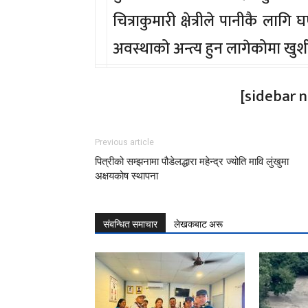
चित्राकुमारी क्षेत्रीले पानीकै लागि घण
अवस्थाको अन्त्य हुन लागेकोमा खु
[sidebar 
Previous article
पित्रीको सम्झनामा पौडेलद्धारा महेन्द्र ज्योति मावि लुंखुमा
अक्षयकोष स्थापना
संबन्धित समाचार
लेखकबाट अरू