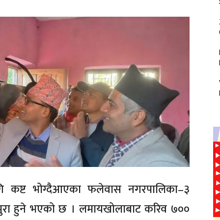
लागि कष्ट भोग्दैआएका फलेवास नगरपालिका–३
पुरा हुने भएको छ । लमायखोलाबाट करिव ७००