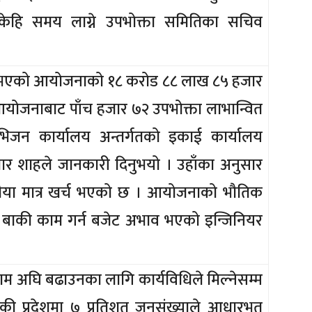
ेहि समय लाग्ने उपभोक्ता समितिका सचिव
रु भएको आयोजनाको १८ करोड ८८ लाख ८५ हजार
आयोजनाबाट पाँच हजार ७२ उपभोक्ता लाभान्वित
भिजन कार्यालय अन्तर्गतको इकाई कार्यालय
ुमार शाहले जानकारी दिनुभयो । उहाँका अनुसार
ैया मात्र खर्च भएको छ । आयोजनाको भौतिक
र बाकी काम गर्न बजेट अभाव भएको इन्जिनियर
म अघि बढाउनका लागि कार्यविधिले मिल्नेसम्म
डकी प्रदेशमा ७ प्रतिशत जनसंख्याले आधारभुत