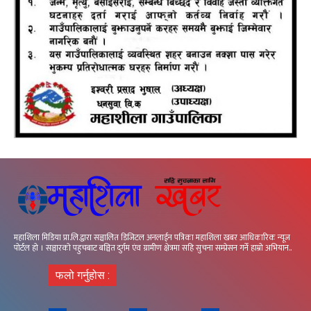
महाशिला मिडिया प्रा.लि.द्वारा सञ्चालित डिजिटल अनलाईन पत्रिका महाशिला खबर आधिकारिक न्यूज
पोर्टल हो । सञ्चारको पहुचबाट बञ्चित दुर्गम एंव ग्रामीण क्षेत्रमा सहि सुचना सम्प्रेसन गर्ने हाम्रो अभियान..
फलो गर्नुहोस :