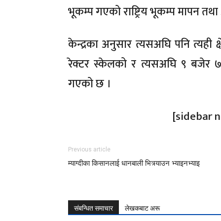
भूकम्प गएको राष्ट्रिय भूकम्प मापन तथा
केन्द्रका अनुसार त्यसअघि पनि त्यही 
रेक्टर स्केलको र त्यसअघि ९ बजेर 
गएको छ ।
[sidebar 
Previous article
म्याग्दीका किसानलाई धानबाली भित्र्याउन भ्याइनभ्याइ
संबन्धित समाचार
लेखकबाट अरू