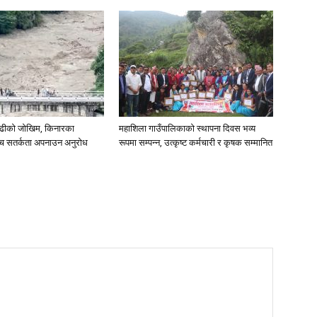
ाढीको जोखिम, किनारका
महाशिला गाउँपालिकाको स्थापना दिवस भव्य
च्च सतर्कता अपनाउन अनुरोध
रूपमा सम्पन्न, उत्कृष्ट कर्मचारी र कृषक सम्मानित