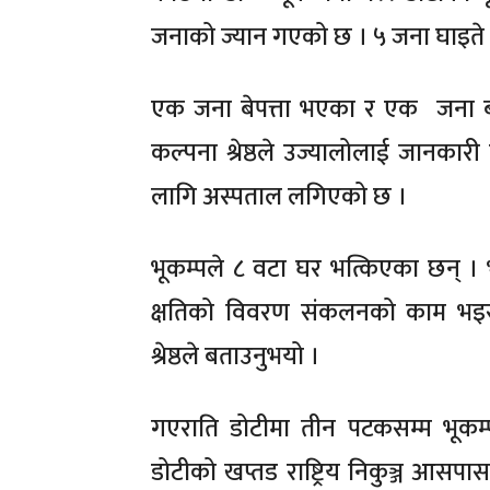
जनाको ज्यान गएको छ । ५ जना घाइते
एक जना बेपत्ता भएका र एक जना बच्
कल्पना श्रेष्ठले उज्यालोलाई जानका
लागि अस्पताल लगिएको छ ।
भूकम्पले ८ वटा घर भत्किएका छन् । 
क्षतिको विवरण संकलनको काम भइरह
श्रेष्ठले बताउनुभयो ।
गएराति डोटीमा तीन पटकसम्म भूकम
डोटीको खप्तड राष्ट्रिय निकुञ्ज आसपास