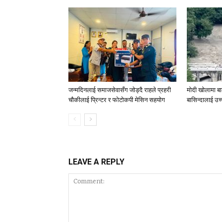
जन्मदिनलाई समाजसेवासँग जोड्दै राहले प्रहरी
मोदी खोलामा ब
चौकीलाई प्रिन्टर र फोटोकपी मेसिन सहयोग
बासिन्दालाई उ
LEAVE A REPLY