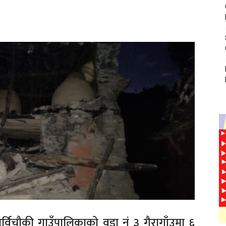
ूर्विचौकी गाउँपालिकाको वडा नं ३ गैरागाँउमा ६