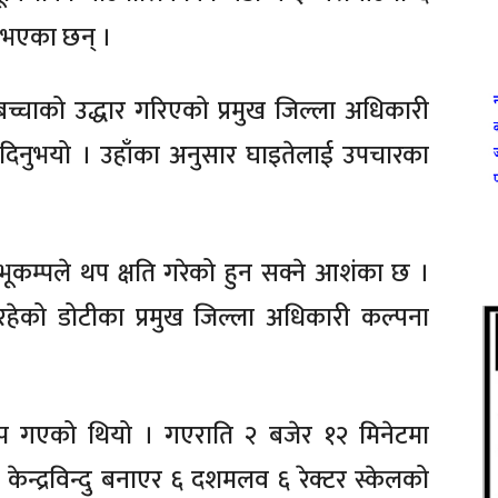
 भएका छन् ।
चाको उद्धार गरिएको प्रमुख जिल्ला अधिकारी
री दिनुभयो । उहाँका अनुसार घाइतेलाई उपचारका
भूकम्पले थप क्षति गरेको हुन सक्ने आशंका छ ।
ेको डोटीका प्रमुख जिल्ला अधिकारी कल्पना
्प गएको थियो । गएराति २ बजेर १२ मिनेटमा
 केन्द्रविन्दु बनाएर ६ दशमलव ६ रेक्टर स्केलको