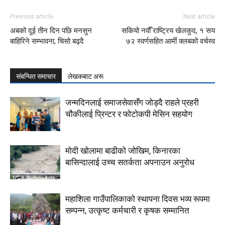
Previous article
Next article
अबको दुई तीन दिन पछि मनसुन
सकियो नवौँ राष्ट्रिय खेलकुद, १ सय
बाहिरिने सम्भावना, चिसो बढ्दै
७२ स्वर्णसहित आर्मी क्लबको वर्चस्व
संबन्धित समाचार
लेखकबाट अरू
जन्मदिनलाई समाजसेवासँग जोड्दै राहले प्रहरी
चौकीलाई प्रिन्टर र फोटोकपी मेसिन सहयोग
मोदी खोलामा बाढीको जोखिम, किनारका
बासिन्दालाई उच्च सतर्कता अपनाउन अनुरोध
महाशिला गाउँपालिकाको स्थापना दिवस भव्य रूपमा
सम्पन्न, उत्कृष्ट कर्मचारी र कृषक सम्मानित