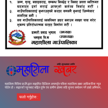
महाशिला मिडिया प्रा.लि.द्वारा सञ्चालित डिजिटल अनलाईन पत्रिका महाशिला खबर आधिकारिक न्यूज
पोर्टल हो । सञ्चारको पहुचबाट बञ्चित दुर्गम एंव ग्रामीण क्षेत्रमा सहि सुचना सम्प्रेसन गर्ने हाम्रो अभियान..
फलो गर्नुहोस :