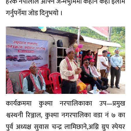
हरेक नेपालीले आफ्नै जन्मभुमिमा केहीन केही इलाम
गर्नुपर्नेमा जोड दिनुभयो ।
कार्यक्रममा कुश्मा नरपालिकाका उप—प्रमुख
श्वस्थनी रिञ्जाल, कुश्मा नगरपालिका वडा नं ७ का
पुर्व अध्यक्ष सुवास चन्द्र लामिछाने,अग्नि ग्रुप स्पेयर