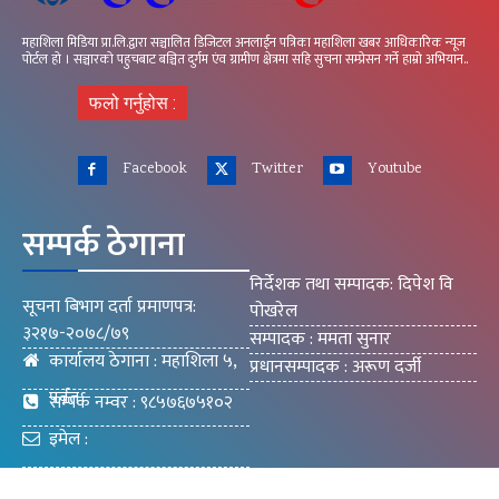
महाशिला मिडिया प्रा.लि.द्वारा सञ्चालित डिजिटल अनलाईन पत्रिका महाशिला खबर आधिकारिक न्यूज
पोर्टल हो । सञ्चारको पहुचबाट बञ्चित दुर्गम एंव ग्रामीण क्षेत्रमा सहि सुचना सम्प्रेसन गर्ने हाम्रो अभियान..
फलो गर्नुहोस :
Facebook
Twitter
Youtube
सम्पर्क ठेगाना
निर्देशक तथा सम्पादक: दिपेश वि
सूचना बिभाग दर्ता प्रमाणपत्र:
पोखरेल
३२१७-२०७८/७९
सम्पादक : ममता सुनार
कार्यालय ठेगाना : महाशिला ५,
प्रधानसम्पादक : अरूण दर्जी
पर्वत
सम्पर्क नम्वर : ९८५७६७५१०२
इमेल :
mahashilakhabar9@gmail.com