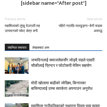
[sidebar name="After post"]
Previous article
Next article
महाशिलाको लुंखु देउराली मह
पहिराे गएपछि मालढुङ्गा–बेनी सडक
उत्पादनको पकेट क्षेत्र बन्दै
अवरुद्ध
संबन्धित समाचार
लेखकबाट अरू
जन्मदिनलाई समाजसेवासँग जोड्दै राहले प्रहरी
चौकीलाई प्रिन्टर र फोटोकपी मेसिन सहयोग
मोदी खोलामा बाढीको जोखिम, किनारका
बासिन्दालाई उच्च सतर्कता अपनाउन अनुरोध
महाशिला गाउँपालिकाको स्थापना दिवस भव्य रूपमा