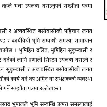
हले भत्ता उपलब्ध गराउनुपर्ने सम्झौता पत्रमा
म्वासी र अव्यवस्थित बसोवासीको पहिचान लगत
्ड र कार्यविधी भूमि सम्वन्धी समस्या सामाधान
नेछ । भुमिहिन दलित, भुमिहिन सुकुम्वासी र
टि गर्नको लागि प्रणाली सिस्टम उपलब्ध गराउने र
िन सुकुम्वासी र अव्यवस्थित बसोवासीको लगत
को कार्य गर्न थप अमिन वा सर्भेक्षकको व्यवस्था
गर्ने सम्झौता पत्रमा उल्लेख छ ।
्रसाद भुषालले भूमि सम्वन्धि उत्पन्न समस्यालाई