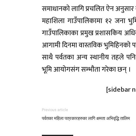
समाधानको लागि प्रचलित ऐन अनुसार का
महाशिला गाउँपालिकामा १२ जना भुमि
गाउँपालिकाका प्रमुख प्रशासकिय अधि
आगामी दिनमा वास्तविक भुमिहिनको पह
साथै पर्वतका अन्य स्थानीय तहले पनि
भूमि आयोगसंग सम्भौता गरेका छन् ।
[sidebar 
Previous article
पर्वतका महिला पत्रकारहरुका लागि क्षमता अभिवृद्धि तालिम