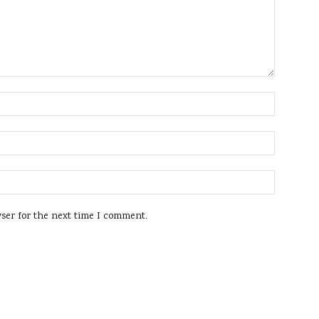
wser for the next time I comment.