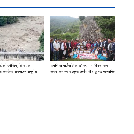
ाढीको जोखिम, किनारका
महाशिला गाउँपालिकाको स्थापना दिवस भव्य
च्च सतर्कता अपनाउन अनुरोध
रूपमा सम्पन्न, उत्कृष्ट कर्मचारी र कृषक सम्मानित