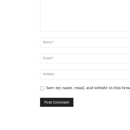
Save my name, email, and website in this bro