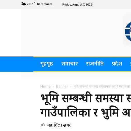
C
20.7
Kathmandu
Friday, August 7, 2026
गृहपृष्ठ
समाचार
राजनीति
प्रदेश
Home
Banner
भूमि सम्बन्धी समस्या समधानका लागि महाशिला 
भूमि सम्बन्धी समस्
गाउँपालिका र भुमि 
✍
महाशिला खबर
-