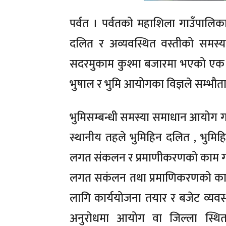
पर्वत । पर्वतको महाशिला गाउँपालिका 
दलित र अव्यवस्थित वस्तीको समस
सदरमुकाम कुश्मा बजारमा भएको एक का
भुषाल र भुमि आयोगका विज्ञले सम्भौता पत
भुमिसम्बन्धी समस्या समाधान आयोग
स्थानीय तहले भुमिहिन दलित , भुमिह
लगत संकलन र प्रमाणीकरणको काम गर्न
लगत सकंलन तथा प्रमाणिकरणको कार्य व्
लागि कार्ययोजना तयार र बजेट व्यवस्
अनुरोधमा आयोग वा जिल्ला स्थित