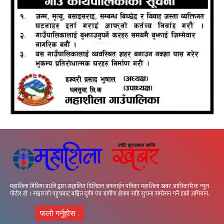
महाशिला मिडिया प्रा.लि.द्वारा सञ्चालित डिजिटल अनलाईन पत्रिका महाशिला खबर आधिकारिक न्यूज
पोर्टल हो । सञ्चारको पहुचबाट बञ्चित दुर्गम एंव ग्रामीण क्षेत्रमा सहि सुचना सम्प्रेसन गर्ने हाम्रो अभियान..
फलो गर्नुहोस :