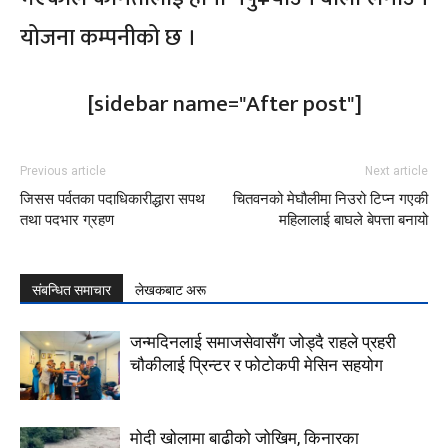
योजना कम्पनीको छ ।
[sidebar name="After post"]
Previous article
Next article
जिसस पर्वतका पदाधिकारीद्धारा सपथ
चितवनको मेघौलीमा निउरो टिप्न गएकी
तथा पदभार ग्रहण
महिलालाई बाघले बेपत्ता बनायो
संबन्धित समाचार
लेखकबाट अरू
जन्मदिनलाई समाजसेवासँग जोड्दै राहले प्रहरी
चौकीलाई प्रिन्टर र फोटोकपी मेसिन सहयोग
मोदी खोलामा बाढीको जोखिम, किनारका