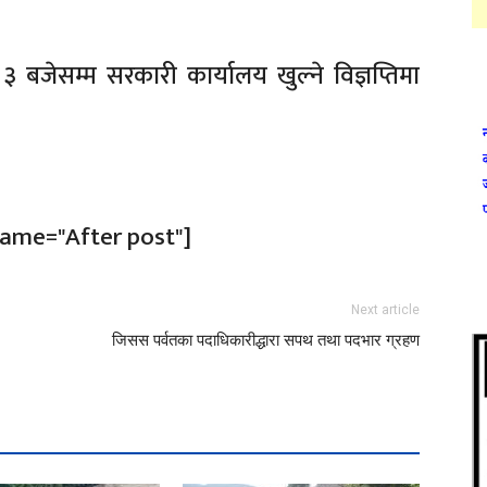
 ३ बजेसम्म सरकारी कार्यालय खुल्ने विज्ञप्तिमा
name="After post"]
Next article
जिसस पर्वतका पदाधिकारीद्धारा सपथ तथा पदभार ग्रहण