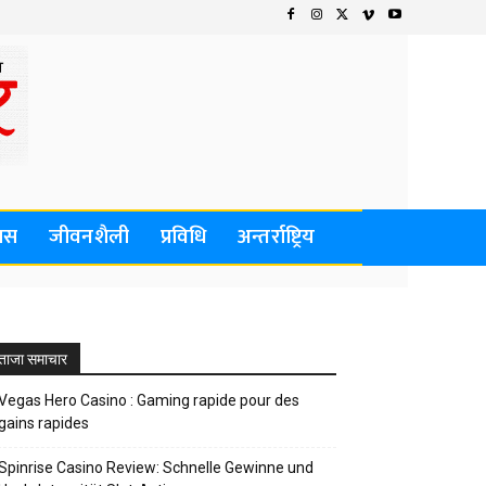
वास
जीवनशैली
प्रविधि
अन्तर्राष्ट्रिय
ताजा समाचार
Vegas Hero Casino : Gaming rapide pour des
gains rapides
Spinrise Casino Review: Schnelle Gewinne und