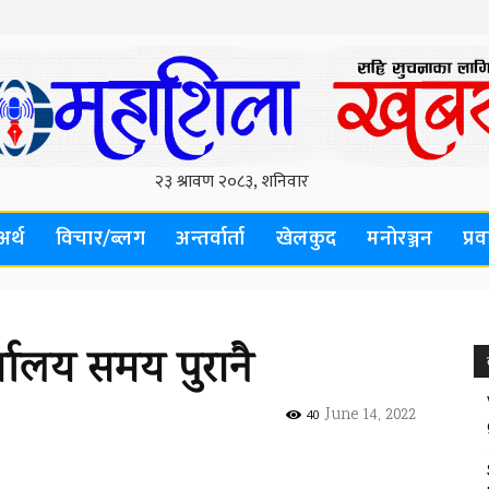
अर्थ
विचार/ब्लग
अन्तर्वार्ता
खेलकुद
मनोरञ्जन
प्र
यालय समय पुरानै
June 14, 2022
40