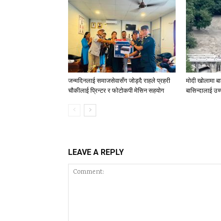
जन्मदिनलाई समाजसेवासँग जोड्दै राहले प्रहरी
मोदी खोलामा ब
चौकीलाई प्रिन्टर र फोटोकपी मेसिन सहयोग
बासिन्दालाई उ
LEAVE A REPLY