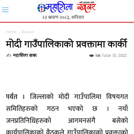
Home
Banner
मोदी गाउँपालिकाको प्रवक्तामा कार्की
✍
महाशिला खबर
-
June 10, 2022
108
पर्वत ।
जिल्लाको मोदी गाउँपालिमा विषयगत
समितिहरुको गठन भएको छ । नयाँ
जनप्रतिनिधिहरुको आगमनसंगै बसेको
कार्यपालिकाको वैठकले गाउँपालिकाको प्रवक्ताको