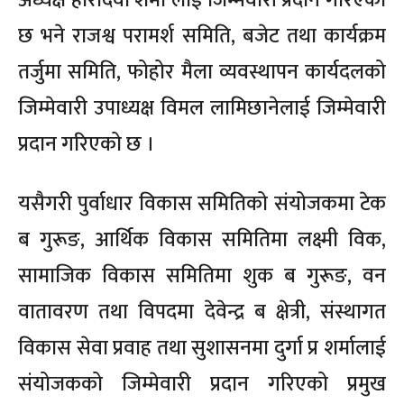
छ भने राजश्व परामर्श समिति, बजेट तथा कार्यक्रम
तर्जुमा समिति, फोहोर मैला व्यवस्थापन कार्यदलको
जिम्मेवारी उपाध्यक्ष विमल लामिछानेलाई जिम्मेवारी
प्रदान गरिएको छ ।
यसैगरी पुर्वाधार विकास समितिको संयोजकमा टेक
ब गुरूङ, आर्थिक विकास समितिमा लक्ष्मी विक,
सामाजिक विकास समितिमा शुक ब गुरूङ, वन
वातावरण तथा विपदमा देवेन्द्र ब क्षेत्री, संस्थागत
विकास सेवा प्रवाह तथा सुशासनमा दुर्गा प्र शर्मालाई
संयोजकको जिम्मेवारी प्रदान गरिएको प्रमुख