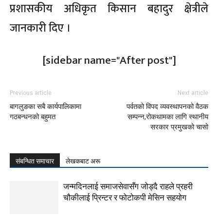
प्रशासकीय अधिकृत किसान बहादुर क्षेत्रीले
जानकारी दिए ।
[sidebar name="After post"]
Previous article
Next article
बागलुङका सबै कार्यपालिकामा
पर्वतको विपद व्यवस्थापनको वैठक
गठबन्धनको बहुमत
सम्पन्न,रोकथामका लागि स्थानीय
सरकार प्रमुखको चासो
संबन्धित समाचार
लेखकबाट अरू
जन्मदिनलाई समाजसेवासँग जोड्दै राहले प्रहरी
चौकीलाई प्रिन्टर र फोटोकपी मेसिन सहयोग