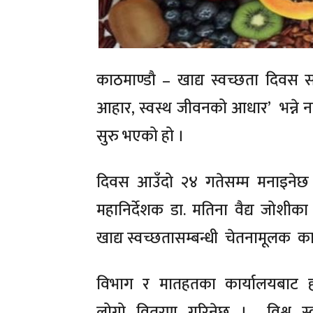
काठमाण्डाै – खाद्य स्वच्छता दिवस सप
आहार, स्वस्थ जीवनको आधार’ भन्ने 
सुरु भएको हो ।
दिवस आउँदो २४ गतेसम्म मनाइनेछ । 
महानिर्देशक डा. मतिना वैद्य जोशीका
खाद्य स्वच्छतासम्बन्धी चेतनामूलक कार
विभाग र मातहतका कार्यालयबाट होटल,
लोगो वितरण गरिनेछ । विश्व स्वास