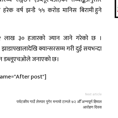
 हरेक वर्ष झन्डै ५५ करोड मानिस बिरामी हुने
 २ लाख ३० हजारको ज्यान जाने गरेको छ ।
ट झाडापखालादेखि क्यान्सरसम्म गरी दुई सयभन्दा
 सङ्गठन डब्लूएचओले जनाएको छ।
name="After post"]
Next article
पर्यटकीय गाउँ लेस्पार पुगेर मनायो टानले ७२ औँ अन्नपूर्ण हिमाल
आरोहण दिवस