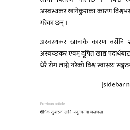
अस्वस्थकर खानेकुराका कारण विश्वभर
गरेका छन् ।
अस्वस्थकर खानाकै कारण बर्सेनि
अस्वच्छकर एवम् दूषित खाद्य पदार्थबा
धेरै रोग लाग्ने गरेको विश्व स्वास्थ्य
[sidebar 
Previous article
शैक्षिक सुधारका लागि अनुगमनमा जलजला