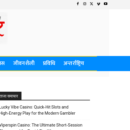
वास
जीवनशैली
प्रविधि
अन्तर्राष्ट्रिय
ताजा समाचार
Lucky Vibe Casino: Quick‑Hit Slots and
High‑Energy Play for the Modern Gambler
Viperspin Casino: The Ultimate Short‑Session