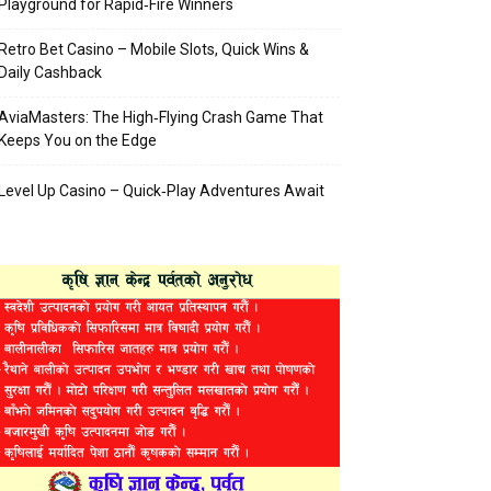
Playground for Rapid‑Fire Winners
Retro Bet Casino – Mobile Slots, Quick Wins &
Daily Cashback
AviaMasters: The High‑Flying Crash Game That
Keeps You on the Edge
Level Up Casino – Quick‑Play Adventures Await