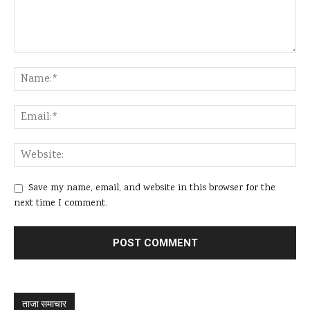
Save my name, email, and website in this browser for the
next time I comment.
ताजा समाचार