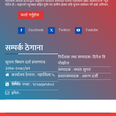
महाशिला मिडिया प्रा.लि.द्वारा सञ्चालित डिजिटल अनलाईन पत्रिका महाशिला खबर आधिकारिक न्यूज
पोर्टल हो । सञ्चारको पहुचबाट बञ्चित दुर्गम एंव ग्रामीण क्षेत्रमा सहि सुचना सम्प्रेसन गर्ने हाम्रो अभियान..
फलो गर्नुहोस :
Facebook
Twitter
Youtube
सम्पर्क ठेगाना
निर्देशक तथा सम्पादक: दिपेश वि
सूचना बिभाग दर्ता प्रमाणपत्र:
पोखरेल
३२१७-२०७८/७९
सम्पादक : ममता सुनार
कार्यालय ठेगाना : महाशिला ५,
प्रधानसम्पादक : अरूण दर्जी
पर्वत
सम्पर्क नम्वर : ९८५७६७५१०२
इमेल :
mahashilakhabar9@gmail.com