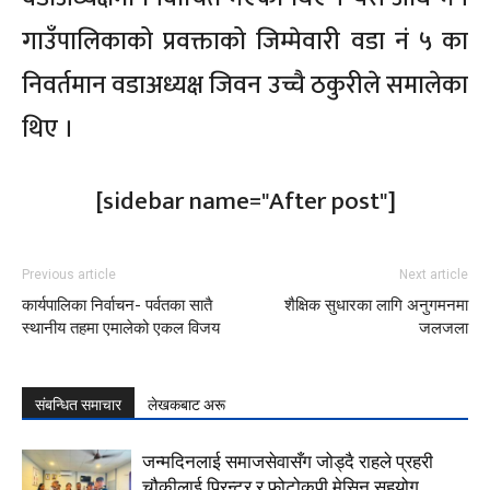
गाउँपालिकाको प्रवक्ताको जिम्मेवारी वडा नं ५ का
निवर्तमान वडाअध्यक्ष जिवन उच्चै ठकुरीले समालेका
थिए ।
[sidebar name="After post"]
Previous article
Next article
कार्यपालिका निर्वाचन- पर्वतका सातै
शैक्षिक सुधारका लागि अनुगमनमा
स्थानीय तहमा एमालेको एकल विजय
जलजला
संबन्धित समाचार
लेखकबाट अरू
जन्मदिनलाई समाजसेवासँग जोड्दै राहले प्रहरी
चौकीलाई प्रिन्टर र फोटोकपी मेसिन सहयोग