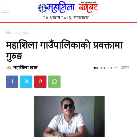
Home
Banner
महाशिला गाउँपालिकाको प्रवक्तामा
गुरुङ
✍
महाशिला खबर
-
June 1, 2022
263