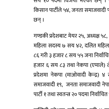
सय १० पदमा विजयी भएका छन् । यस्तै र
किसान पार्टीले ५४, जनता समाजवादी पार
छन् ।
गण्डकी प्रदेशबाट मेयर २५, अध्यक्ष ५८
महिला सदस्य ७ सय ४२, दलित महिल
८६ गरी ३ हजार ८ सय ५५ जना निर्वाचित
हजार ६ सय ८३ तथा नेकपा (एमाले) ल
प्रदेशमा नेकपा (माओवादी केन्द्र) ४
समाजवादी १९, जनता समाजवादी नेपाल १५, रा
पार्टी १ तथा स्वतन्त्र २० पदमा निर्वाच