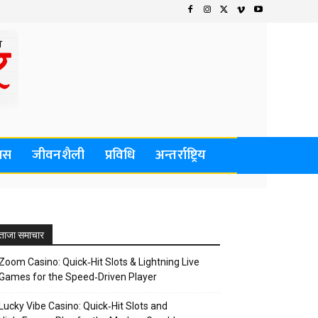
वास
जीवनशैली
प्रविधि
अन्तर्राष्ट्रिय
ताजा समाचार
Zoom Casino: Quick‑Hit Slots & Lightning Live
Games for the Speed‑Driven Player
Lucky Vibe Casino: Quick‑Hit Slots and