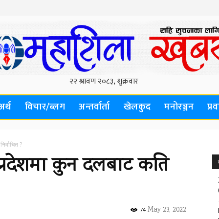
अर्थ
विचार/ब्लग
अन्तर्वार्ता
खेलकुद
मनोरञ्जन
प्र
िर्वाचित ?
प्रदेशमा कुन दलबाट कति
May 23, 2022
74