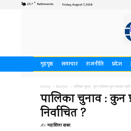
C
20.7
Kathmandu
Friday, August 7, 2026
गृहपृष्ठ
समाचार
राजनीति
प्रदेश
Home
Banner
पालिका चुनाव : कुन प्रदेशमा कुन दलबाट कति न
पालिका चुनाव : कुन 
निर्वाचित ?
✍
महाशिला खबर
-