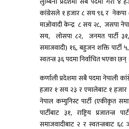
लुम्बिनी प्रदेशमा सबै पदमा गरी ४
कांग्रेसले १ हजार ८ सय ९६ र नेकपा
माओवादी केन्द्र ८ सय २८, जसपा नेपाल 
सय, लोसपा ८२, जनमत पार्टी ३१, 
समाजवादी) १६, बहुजन शक्ति पार्टी ५, ने
स्वतन्त्र ३६ पदमा निर्वाचित भएका छन् 
कर्णाली प्रदेशमा सबै पदमा नेपाली कां
हजार १ सय २३ र एमालेबाट १ हजार ३७
नेपाल कम्युनिस्ट पार्टी (एकीकृत 
पार्टीबाट ३१, राष्ट्रिय प्रजातन्त्र 
समाजवादीबाट २ र स्वतन्त्रबाट ६८ 