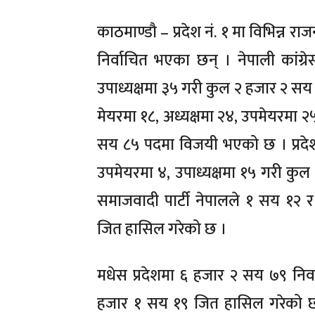
काठमाण्डाै – प्रदेश नं. १ मा विभिन्न
निर्वाचित भएका छन् । नेपाली कांग्र
उपाध्यक्षमा ३५ गरी कुल २ हजार २ स
मेयरमा १८, अध्यक्षमा २४, उपमेयरमा २५
सय ८५ पदमा विजयी भएको छ । प्रदेश-१
उपमेयरमा ४, उपाध्यक्षमा १५ गरी क
समाजवादी पार्टी नेपालले १ सय १२
जित हासिल गरेको छ ।
मधेस प्रदेशमा ६ हजार २ सय ७९ निर्वा
हजार १ सय १९ जित हासिल गरेको छ