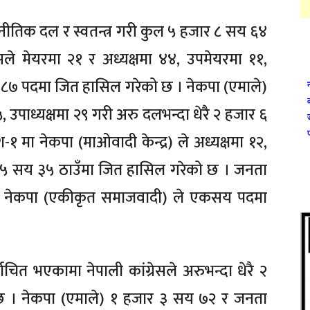
 राजनीतिक दल र स्वतन्त्र गरी कुल ५ हजार ८ सय ६४
ेसले मेयरमा २१ र अध्यक्षमा ४४, उपमेयरमा ११,
य ८७ पदमा जित हासिल गरेको छ । नेकपा (एमाले)
, उपाध्यक्षमा २९ गरी अरु दलभन्दा धेरै २ हजार ६
 मा नेकपा (माओवादी केन्द्र) ले अध्यक्षमा १२,
ुल ५ सय ३५ ठाउँमा जित हासिल गरेको छ । जनता
 र नेकपा (एकीकृत समाजवादी) ले एकसय पदमा
चित भएकामा नेपाली कांग्रेसले अरुभन्दा धेरै २
 । नेकपा (एमाले) १ हजार ३ सय ७२ र जनता