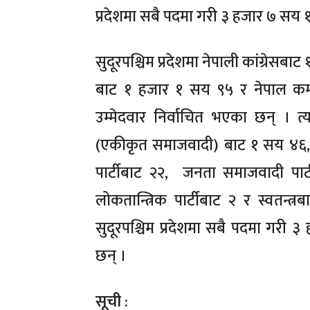
प्रदेशमा सबै पदमा गरी ३ हजार ७ सय १
सुदूरपश्चिम प्रदेशमा नेपाली कांग्रेसबा
बाट १ हजार १ सय ९५ र नेपाल कम्यु
उम्मेदवार निर्वाचित भएका छन् । त्यस्
(एकीकृत समाजवादी) बाट १ सय ४६, नागरि
पार्टीबाट २२, जनता समाजवादी पार्ट
लोकतान्त्रिक पार्टीबाट २ र स्वतन्त
सुदूरपश्चिम प्रदेशमा सबै पदमा गरी 
छन् ।
सूची :