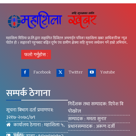
महाशिला मिडिया प्रा.लि.द्वारा सञ्चालित डिजिटल अनलाईन पत्रिका महाशिला खबर आधिकारिक न्यूज
पोर्टल हो । सञ्चारको पहुचबाट बञ्चित दुर्गम एंव ग्रामीण क्षेत्रमा सहि सुचना सम्प्रेसन गर्ने हाम्रो अभियान..
फलो गर्नुहोस :
Facebook
Twitter
Youtube
सम्पर्क ठेगाना
निर्देशक तथा सम्पादक: दिपेश वि
सूचना बिभाग दर्ता प्रमाणपत्र:
पोखरेल
३२१७-२०७८/७९
सम्पादक : ममता सुनार
कार्यालय ठेगाना : महाशिला ५,
प्रधानसम्पादक : अरूण दर्जी
पर्वत