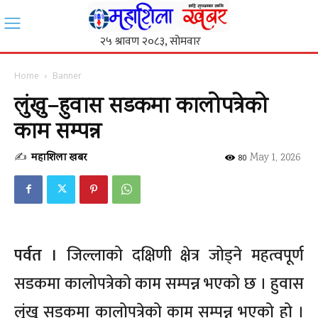
Home
Banner
लुंखु–हुवास सडकमा कालोपत्रेको
काम सम्पन्न
✍
महाशिला खबर
-
May 1, 2026
80
पर्वत ।
जिल्लाको दक्षिणी क्षेत्र जोड्ने महत्वपूर्ण
सडकमा कालोपत्रेको काम सम्पन्न भएको छ । हुवास
लुंखु सडकमा कालोपत्रेको काम सम्पन्न भएको हो ।