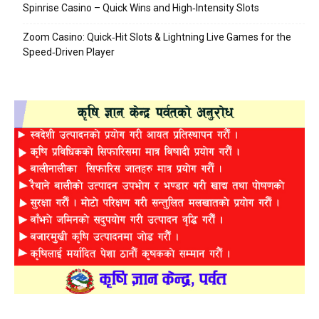
Spinrise Casino – Quick Wins and High‑Intensity Slots
Zoom Casino: Quick‑Hit Slots & Lightning Live Games for the
Speed‑Driven Player