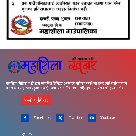
महाशिला मिडिया प्रा.लि.द्वारा सञ्चालित डिजिटल अनलाईन पत्रिका महाशिला खबर आधिकारिक न्यूज
पोर्टल हो । सञ्चारको पहुचबाट बञ्चित दुर्गम एंव ग्रामीण क्षेत्रमा सहि सुचना सम्प्रेसन गर्ने हाम्रो अभियान..
फलो गर्नुहोस :
Facebook
Twitter
Youtube