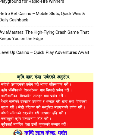
Playground for Rapid‑Fire Winners
Retro Bet Casino – Mobile Slots, Quick Wins &
Daily Cashback
AviaMasters: The High‑Flying Crash Game That
Keeps You on the Edge
Level Up Casino – Quick‑Play Adventures Await