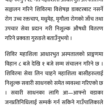
सञ्चालन गरिने शिविरमा विशेषज्ञ डाक्टरबाट नसर्ने
रोग उच्च रक्तचाप, मधुमेह, मृगौला रोगको जाँच तथा
उपचार सेवा प्रदान गरी निशुल्क औषधी वितरण
गरिने प्रक्वता गुरुङले बताउँनुभयो ।
शिविर महाशिला आधारभुत अस्पतालको प्राङ्गणमा
विहान ८ बजे देखि १ बजे सम्म संचालन गरिने छ ।
शिविरमा सेवा लिन चाहने महाशिला बासीहरुलाई
निशुल्क सवारी साधनको समेत व्यवस्था गरिएको छ
। सवारी साधनका लागि आ—आफ्नो वडाका
जनप्रतिनिधिलाई सम्पर्क गर्न सकिने गाउँपालिकाले