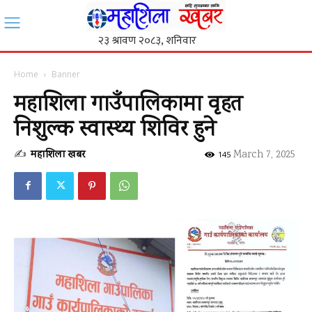
Home
Banner
महाशिला गाउँपालिकामा वृहत
निशुल्क स्वास्थ्य शिविर हुने
✍
महाशिला खबर
-
March 7, 2025
145