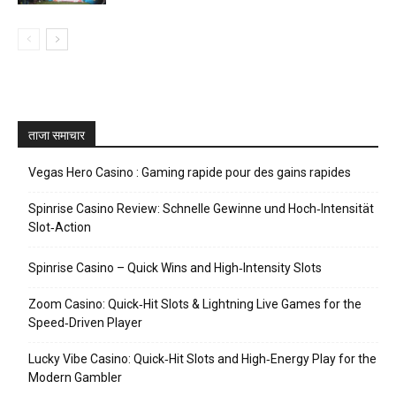
ताजा समाचार
Vegas Hero Casino : Gaming rapide pour des gains rapides
Spinrise Casino Review: Schnelle Gewinne und Hoch‑Intensität
Slot‑Action
Spinrise Casino – Quick Wins and High‑Intensity Slots
Zoom Casino: Quick‑Hit Slots & Lightning Live Games for the
Speed‑Driven Player
Lucky Vibe Casino: Quick‑Hit Slots and High‑Energy Play for the
Modern Gambler